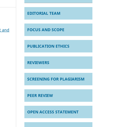
EDITORIAL TEAM
FOCUS AND SCOPE
t and
PUBLICATION ETHICS
REVIEWERS
SCREENING FOR PLAGIARISM
PEER REVIEW
OPEN ACCESS STATEMENT