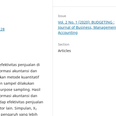
Issue
Vol. 2 No. 1 (2020): BUDGETING :
Journal of Business, Managemen
228
Accounting
Section
Articles
fektivitas penjualan di
formasi akuntansi dan
kan metode kuantitatif
an sampel dilakukan
purpose sampling. Hasil
formasi akuntansi dan
ap efektivitas penjualan
or lain. Simpulan, X
1
i pengaruh yang lebih