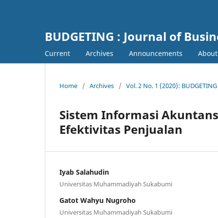
BUDGETING : Journal of Busi
Current
Archives
Announcements
Abou
Home
/
Archives
/
Vol. 2 No. 1 (2020): BUDGETING
Sistem Informasi Akuntans
Efektivitas Penjualan
Iyab Salahudin
Universitas Muhammadiyah Sukabumi
Gatot Wahyu Nugroho
Universitas Muhammadiyah Sukabumi