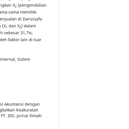
ingkan X
(pengendalian
2
ama-sama memiliki
penjualan di Darussyfa
 (X
dan X
) dalam
1
2
ah sebesar 31,7%,
h faktor lain di luar
Internal, Sistem
asi Akuntansi dengan
gkatkan Keakuratan
T. DIS. Jurnal Ilmiah