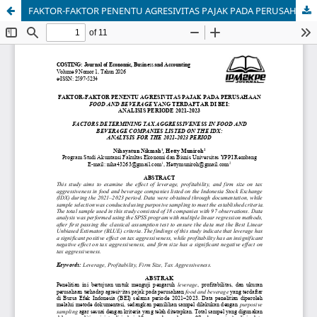
FAKTOR-FAKTOR PENENTU AGRESIVITAS PAJAK PADA PERUSAHAAN FOOD AND BEVERAGE YANG TERDAFTAR DI BEI:ANALISIS PERIODE 2021-2023