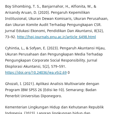
Boy Sihombing, T. S., Banjarnahor, H., Alfionita, W., &
Arisandy Aruan, D. (2020). Pengaruh Kepemilikan
Institusional, Ukuran Dewan Komisaris, Ukuran Perusahaan,
dan Ukuran Komite Audit Terhadap Pengungkapan CSR.
Jurnal Edukasi Ekonomi, Pendidikan Dan Akuntansi, 8(32),
73–92.
http://hpj.journals.pnu.ac.ir/article_6498.html
Cyhintia, L., & Sofyan, E. (2023). Pengaruh Akuntansi Hijau,
Ukuran Perusahaan dan Pengungkapan Media Terhadap
Pengungkapan Corporate Social Responsibility. Jurnal
Eksplorasi Akuntansi, 5(2), 579–591.
https://doi.org/10.24036/jea.v5i2.69
0
Ghozali, I. (2021). Aplikasi Analisis Multivariate dengan
Program IBM SPSS 26 (Edisi ke-10). Semarang: Badan
Penerbit Universitas Diponegoro.
Kementerian Lingkungan Hidup dan Kehutanan Republik
Indonesia. (2023). Laporan lingkungan hidup dan