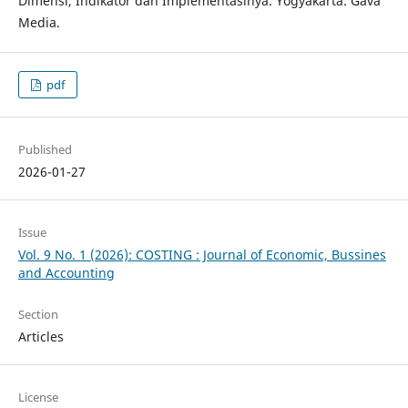
Dimensi, Indikator dan Implementasinya. Yogyakarta: Gava
Media.
pdf
Published
2026-01-27
Issue
Vol. 9 No. 1 (2026): COSTING : Journal of Economic, Bussines
and Accounting
Section
Articles
License