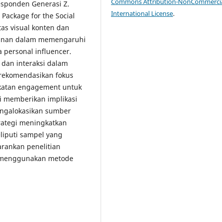
Commons Attribution-NonCommercia
esponden Generasi Z.
International License
.
 Package for the Social
tas visual konten dan
ominan dalam memengaruhi
 personal influencer.
dan interaksi dalam
erekomendasikan fokus
gkatan engagement untuk
ni memberikan implikasi
ngalokasikan sumber
rategi meningkatkan
liputi sampel yang
arankan penelitian
n menggunakan metode