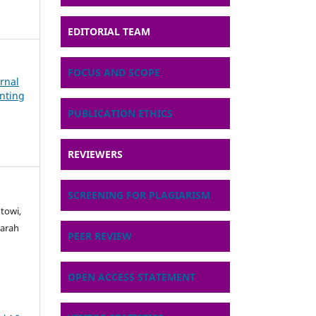
EDITORIAL TEAM
FOCUS AND SCOPE
urnal
nting
PUBLICATION ETHICS
REVIEWERS
SCREENING FOR PLAGIARISM
ntowi,
arah
PEER REVIEW
OPEN ACCESS STATEMENT