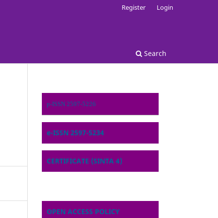
Register
Login
Search
p-ISSN 2597-5226
e-ISSN 2597-5234
CERTIFICATE (SINTA 4)
OPEN ACCESS POLICY