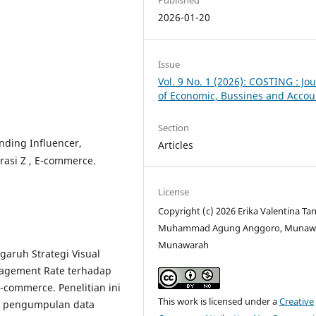
2026-01-20
Issue
Vol. 9 No. 1 (2026): COSTING : Jo
of Economic, Bussines and Accou
Section
anding Influencer,
Articles
asi Z , E-commerce.
License
Copyright (c) 2026 Erika Valentina Ta
Muhammad Agung Anggoro, Munaw
Munawarah
garuh Strategi Visual
gagement Rate terhadap
-commerce. Penelitian ini
This work is licensed under a
Creative
k pengumpulan data