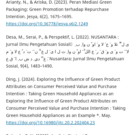
Arianty, N., & Ariska, D. (2023). Peran Mediasi Green
Packaging: Green Promotion terhadap Repurchase
Intention. Jesya, 6(2), 1675–1695.
https://doi.org/10.36778/jesya.v6i2.1249
Desa, M., Serai, P., & Perspektif, L. (2022). NUSANTARA :
Jurnal Ilmu Pengetahuan Sosial ْ ى ل ْ َّ تلا و َ ع َ لا و َ او ُ ن وا ِ ب ِ
لا َ َ ت و َ ى و َ ق َ ر َ ع الل َّ َ او ُ ن وا ِ ث ل ا ى َ ل ع َ َّ ن َ َ ت َ د ُ ع لا و َ م
َ ع ْ ُ دي ِ د ش ب ِ ا َ ق ع. Nusantara: Jurnal Ilmu Pengetahuan
Sosial, 9(4), 1483–1490.
Ding, J. (2024). Exploring the Influence of Green Product
Attributes on Consumer Perceived Value and Purchase
Intention : Taking Green Household Appliances as an
Exploring the Influence of Green Product Attributes on
Consumer Perceived Value and Purchase Intention : Taking
Green Household Appliances as an Example *. May.
https://doi.org/10.16980/jitc.20.2.202404.23