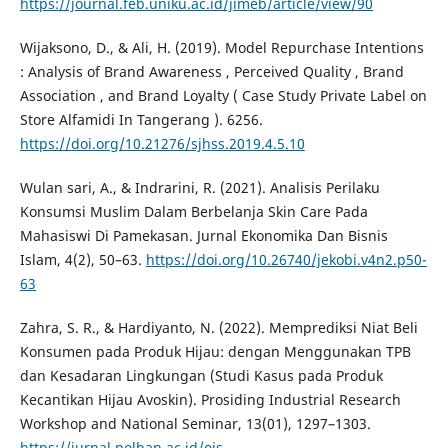
https://journal.feb.uniku.ac.id/jimeb/article/view/90
Wijaksono, D., & Ali, H. (2019). Model Repurchase Intentions
: Analysis of Brand Awareness , Perceived Quality , Brand
Association , and Brand Loyalty ( Case Study Private Label on
Store Alfamidi In Tangerang ). 6256.
https://doi.org/10.21276/sjhss.2019.4.5.10
Wulan sari, A., & Indrarini, R. (2021). Analisis Perilaku
Konsumsi Muslim Dalam Berbelanja Skin Care Pada
Mahasiswi Di Pamekasan. Jurnal Ekonomika Dan Bisnis
Islam, 4(2), 50–63.
https://doi.org/10.26740/jekobi.v4n2.p50-
63
Zahra, S. R., & Hardiyanto, N. (2022). Memprediksi Niat Beli
Konsumen pada Produk Hijau: dengan Menggunakan TPB
dan Kesadaran Lingkungan (Studi Kasus pada Produk
Kecantikan Hijau Avoskin). Prosiding Industrial Research
Workshop and National Seminar, 13(01), 1297–1303.
https://jurnal.polban.ac.id/ojs-