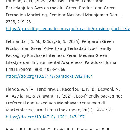
Fatimah, G. N. (2025). Analisis Strategi Pemasaran
Berkelanjutan Avoskin melalui Green Product dan Green
Promotion Marketing. Seminar Nasional Manajemen Dan …,
2393, 219–231.
https://prosiding.senmabis.nusaputra.ac.id/prosiding/article
Febriandari, S. M., & Suryati, S. (2025). Pengaruh Green
Product dan Green Advertising Terhadap Eco-Friendly
Packaging Purchase Intention: Peran Mediasi Green
Lifestyle dan Environmental Awareness. Paradoks : Jurnal
Ilmu Ekonomi, 8(3), 1053–1066.
https://doi.org/10.57178/paradoks.v8i3.1404
Fianda, A. Y. A., Fandinny, I., Kacaribu, L. N. B., Desyani, N.
A., Asyifa, N., & Wijayanti, P. (2021). Eco-friendly packaging:
Preferensi dan Kesediaan Membayar Konsumen di
Marketplaces. Jurnal Ilmu Lingkungan, 20(1), 147–157.
https://doi.org/10.14710/jil.20.1.147-157
Hair, J. F. J., Black, W. C., Babin, B. J., & Anderson, R. E.