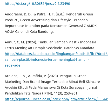
https://doi.org/10.30651/jms.v9i4.23496
Anggraeni, D. D., & Putra, H. T. (n.d.). Pengaruh Green
Product , Green Advertising dan Lifestyle Terhadap
Repurchase Intention pada Konsumen Generasi Z AMDK
AQUA Galon di Kota Bandung.
Annur, C. M. (2024). Timbulan Sampah Plastik Indonesia
Terus Meningkat Hampir Sedekade. Databoks Katadata.
https://databoks.katadata.co.id/lingkungan/statistik/fb170ca1
sampah-plastik-indonesia-terus-meningkat-hampir-
sedekade
Ardiana, I. N., & Rafida, V. (2023). Pengaruh Green
Marketing Dan Brand Image Terhadap Minat Beli Skincare
Avoskin (Studi Pada Mahasiswa Di Kota Surabaya). Jurnal
Pendidikan Tata Niaga (JPTN), 11(3), 253–261.
https://ejournal.unesa.ac.id/index.php/jptn/article/view/5534