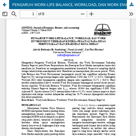
PENGARUH WORK-LIFE BALANCE, WORKLOAD, DAN WORK ENVIRONMENT TERHADAP KINERJA PEGAWAI PADA DINAS PERPUSTAKAAN DAN KEARSIPAN KOTA MEDAN