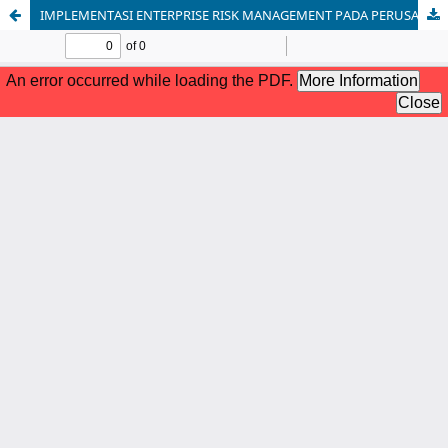
IMPLEMENTASI ENTERPRISE RISK MANAGEMENT PADA PERUSAHAAN UMUM DAERAH DALAM MENGELOLA RISIKO OPERATIONALDAN KEUANGAN