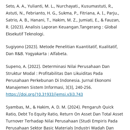
Seto, A. A., Yulianti, M. L., Nurchayati., Kusumastuti, R.,
Astuti, N., Febrianto, H. G., Sukma, P., Fitriana, A. I., Parju.,
Satrio, A. B., Hanani, T., Hakim, M. Z., Jumiati, E., & Fauzan,
R. (2023). Analisis Laporan Keuangan.Tangerang : Global
Eksekutif Teknologi.
Sugiyono (2023). Metode Penelitian Kuantitatif, Kualitatif,
Dan R&B. Yogyakarta : Alfabeta.
Supeno, A. (2022). Determinasi Nilai Perusahaan Dan
Struktur Modal : Profitabilitas Dan Likuiditas Pada
Perusahaan Perkebunan Di Indonesia. Jurnal Ekonomi
Manajemen Sistem Informasi, 3(3), 240-256.
https://doi.org/10.31933/jemsi.v3i3.743
Syambas, M., & Hakim, A. D. M. (2024). Pengaruh Quick
Ratio, Debt To Equity Ratio, Return On Asset Dan Total Asset
Turnover Terhadap Nilai Perusahaan (Studi Empiris Pada
Perusahaan Sektor Basic Materials Industri Wadah Dan