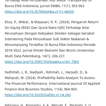
Terhadap Nilai Perusahaan Sub Sektor Transportasi Di
Bursa Efek Indonesia, Jurnal EMBA, 11(1), 953-963.
https://doi.org/10.35794/emba.v11i1.46655
.
Eliza, P., Mikial., & Mayasari, R. P., (2024). Pengaruh Return
On Equity (ROE) Dan Quick Ratio (QR) Terhadap Nilai
Perusahaan Dengan Kebijakan Dividen Sebagai Variabel
Intervening Pada Perusahaan Sub Sektor Makanan &
Minumanyang Terdaftar Di Bursa Efek Indonesia Periode
2018-2022. Jurnal Ilmiah Ekonomi Dan Bisnis Universitas
Multi Data Palembang, 14(1), 206-227.
https://doi.org/10.35957/forbiswira.v14i1.7903
Fadhillah, L. R., Nadiyah., Rohmah, L., Haryadi, D., &
Wahyudi, W. (2024). Profitability Ratio Analysis To Assess
The Financial Performance. International Journal Of Applied
Finance And Business Studies, 11(4), 964-969.
https://doi.org/10.35335/ijafibs.v11i4.243
Febriana, H., Rismantu, V, A., Betuah, E., Permata, S. U.,