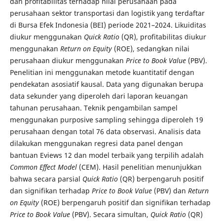
dan profitabilitas terhadap nilai perusahaan pada
perusahaan sektor transportasi dan logistik yang terdaftar
di Bursa Efek Indonesia (BEI) periode 2021–2024. Likuiditas
diukur menggunakan
Quick Ratio
(QR), profitabilitas diukur
menggunakan
Return on Equity
(ROE), sedangkan nilai
perusahaan diukur menggunakan
Price to Book Value
(PBV).
Penelitian ini menggunakan metode kuantitatif dengan
pendekatan asosiatif kausal. Data yang digunakan berupa
data sekunder yang diperoleh dari laporan keuangan
tahunan perusahaan. Teknik pengambilan sampel
menggunakan purposive sampling sehingga diperoleh 19
perusahaan dengan total 76 data observasi. Analisis data
dilakukan menggunakan regresi data panel dengan
bantuan Eviews 12 dan model terbaik yang terpilih adalah
Common Effect Model
(CEM). Hasil penelitian menunjukkan
bahwa secara parsial
Quick Ratio
(QR) berpengaruh positif
dan signifikan terhadap
Price to Book Value
(PBV) dan
Return
on Equity
(ROE) berpengaruh positif dan signifikan terhadap
Price to Book Value
(PBV). Secara simultan,
Quick Ratio
(QR)