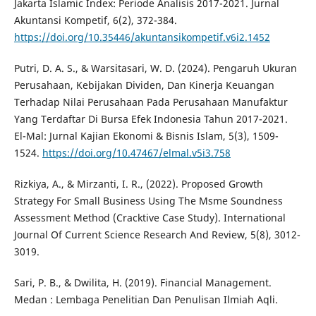
Jakarta Islamic Index: Periode Analisis 2017-2021. Jurnal
Akuntansi Kompetif, 6(2), 372-384.
https://doi.org/10.35446/akuntansikompetif.v6i2.1452
Putri, D. A. S., & Warsitasari, W. D. (2024). Pengaruh Ukuran
Perusahaan, Kebijakan Dividen, Dan Kinerja Keuangan
Terhadap Nilai Perusahaan Pada Perusahaan Manufaktur
Yang Terdaftar Di Bursa Efek Indonesia Tahun 2017-2021.
El-Mal: Jurnal Kajian Ekonomi & Bisnis Islam, 5(3), 1509-
1524.
https://doi.org/10.47467/elmal.v5i3.758
Rizkiya, A., & Mirzanti, I. R., (2022). Proposed Growth
Strategy For Small Business Using The Msme Soundness
Assessment Method (Cracktive Case Study). International
Journal Of Current Science Research And Review, 5(8), 3012-
3019.
Sari, P. B., & Dwilita, H. (2019). Financial Management.
Medan : Lembaga Penelitian Dan Penulisan Ilmiah Aqli.