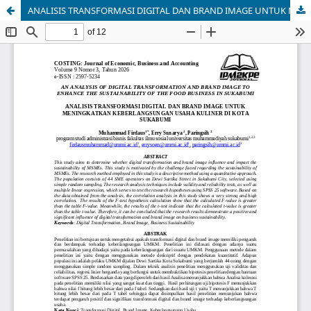
ANALISIS TRANSFORMASI DIGITAL DAN BRAND IMAGE UNTUK MENINGKATKAN KEBERLANGSUNGAN USAHA KULINER DI KOTA SUKABUMI