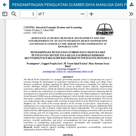
PENDAMPINGAN PENGUATAN SUMBER DAYA MANUSIA DAN PENYUSUNAN SISTEM TATA KELOLA KOPERASI BERBASIS AKUNTABILITAS PADA KOPERASI MERAH PUTIH DI KOTA BENGKULU