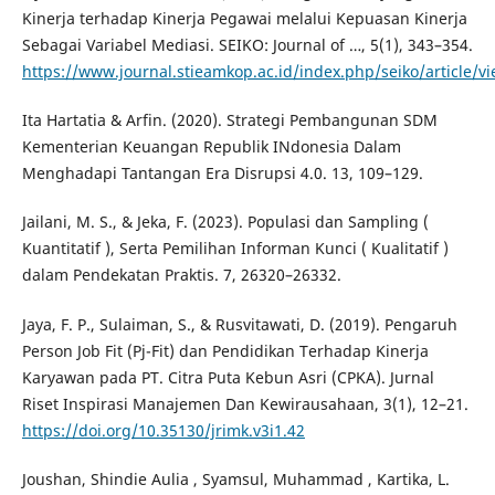
Kinerja terhadap Kinerja Pegawai melalui Kepuasan Kinerja
Sebagai Variabel Mediasi. SEIKO: Journal of …, 5(1), 343–354.
https://www.journal.stieamkop.ac.id/index.php/seiko/article/v
Ita Hartatia & Arfin. (2020). Strategi Pembangunan SDM
Kementerian Keuangan Republik INdonesia Dalam
Menghadapi Tantangan Era Disrupsi 4.0. 13, 109–129.
Jailani, M. S., & Jeka, F. (2023). Populasi dan Sampling (
Kuantitatif ), Serta Pemilihan Informan Kunci ( Kualitatif )
dalam Pendekatan Praktis. 7, 26320–26332.
Jaya, F. P., Sulaiman, S., & Rusvitawati, D. (2019). Pengaruh
Person Job Fit (Pj-Fit) dan Pendidikan Terhadap Kinerja
Karyawan pada PT. Citra Puta Kebun Asri (CPKA). Jurnal
Riset Inspirasi Manajemen Dan Kewirausahaan, 3(1), 12–21.
https://doi.org/10.35130/jrimk.v3i1.42
Joushan, Shindie Aulia , Syamsul, Muhammad , Kartika, L.