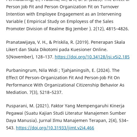
Person Job Fit and Person Organization Fit on Turnover
Intention with Employee Engagement as an Intervening
Variable ( Empirical Study on Employess of the Sales
Promoter Division of Realme Big Jember ). 2(12), 4815–4826.
Pranatawijaya, V. H., & Priskila, R. (2019). Penerapan Skala
Likert dan Skala Dikotomi pada Kuesioner Online.
5(November), 128–137.
https://doi.org/10.34128/jsi.v5i2.185
Purbaningrum, Nila Widi ; Tjahjaningsih, E. (2024). The
Effect Of Person-Organization Fit And Person-Job Fit On
Performance With Organizational Citizenship Behavior As
Mediation. 7(3), 5218–5237.
Pusparani, M. (2021). Faktor Yang Mempengaruhi Kinerja
Pegawai (Suatu Kajian Studi Literatur Manajemen Sumber
Daya Manusia). Jurnal Ilmu Manajemen Terapan, 2(4), 534–
543.
https://doi.org/10.31933/jimt.v2i4.466