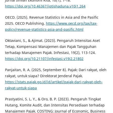
Jurnal Ilmiah Ekonomi Kita, 10(1), 1-18.
https://doi.org/10.46367/iqtishaduna.v10i1.264
OECD. (2025). Revenue Statistics in Asia and the Pasific
2025. OECD Publishing.
https://www.oecd.org/tax/tax-
policy/revenue-statistics-asia-and-pasific.html
Oktaviani, S., & Ajimat. (2023). Pengaruh Intensitas Aset
Tetap, Kompensasi Manajemen dan Pajak Tangguhan
terhadap Manajemen Pajak. InFestasi, 19(2), 113-124.
https://doi.org/10.21107/infestasi.v19i2.21802
Panjaitan, R. A. (2025, September 8). Pajak: Dari rakyat, oleh
rakyat, untuk siapa? Direktorat Jenderal Pajak.
https://stats.pajak.go.id/id/artikel/pajak-dari-rakyat-oleh-
rakyat-untuk-siapa
Prastyatini, S. L. Y., & Oro, B. P. (2023). Pengaruh Tingkat
Hutang, Komite Audit, dan Intensitas Persediaan terhadap
Manajemen Pajak. COSTING: Journal of Economic, Business