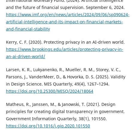
International Monetary Fund. (2024). Artificial Intelligence
and the future of financial supervision. September 6, 2024.
https://www.imf.org/en/news/articles/2024/09/06/sp090624-
artificial-intelligence-and-its-impact-on-financial-markets-
and-financial-stability
Kerry, C. F. (2020). Protecting privacy in an AI-driven world.
https://www.brookings.edu/articles/protecting-privacy-in-
an-ai-driven-world/
Larsen, K. R., Lukyanenko, R., Mueller, R. M., Storey, V. C.,
Parsons, J., VanderMeer, D., & Hovorka, D. S. (2025). Validity
in Design Science. MIS Quarterly, 49(4), 1267–1294.
https://doi.org/10.25300/MISQ/2024/18064
Matheus, R., Janssen, M., & Janowski, T. (2021). Design
principles for creating digital transparency in government.
Government Information Quarterly, 38(1), 101550.
https://doi.org/10.1016/j.giq.2020.101550