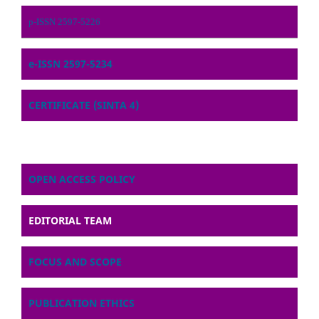
p-ISSN 2597-5226
e-ISSN 2597-5234
CERTIFICATE (SINTA 4)
OPEN ACCESS POLICY
EDITORIAL TEAM
FOCUS AND SCOPE
PUBLICATION ETHICS