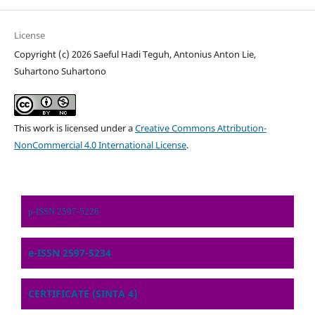
License
Copyright (c) 2026 Saeful Hadi Teguh, Antonius Anton Lie,
Suhartono Suhartono
This work is licensed under a
Creative Commons Attribution-
NonCommercial 4.0 International License
.
p-ISSN 2597-5226
e-ISSN 2597-5234
CERTIFICATE (SINTA 4)