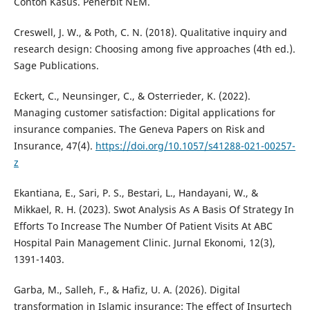
Contoh Kasus. Penerbit NEM.
Creswell, J. W., & Poth, C. N. (2018). Qualitative inquiry and
research design: Choosing among five approaches (4th ed.).
Sage Publications.
Eckert, C., Neunsinger, C., & Osterrieder, K. (2022).
Managing customer satisfaction: Digital applications for
insurance companies. The Geneva Papers on Risk and
Insurance, 47(4).
https://doi.org/10.1057/s41288-021-00257-
z
Ekantiana, E., Sari, P. S., Bestari, L., Handayani, W., &
Mikkael, R. H. (2023). Swot Analysis As A Basis Of Strategy In
Efforts To Increase The Number Of Patient Visits At ABC
Hospital Pain Management Clinic. Jurnal Ekonomi, 12(3),
1391-1403.
Garba, M., Salleh, F., & Hafiz, U. A. (2026). Digital
transformation in Islamic insurance: The effect of Insurtech