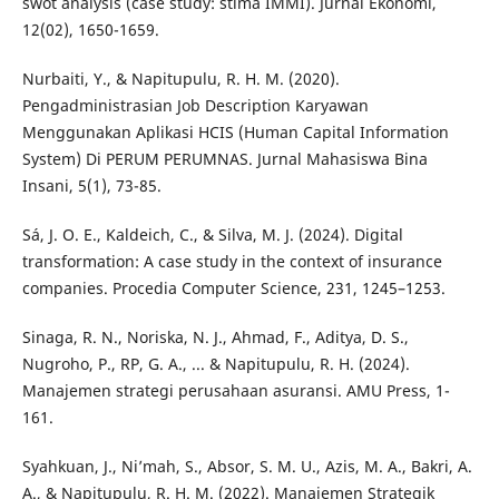
swot analysis (case study: stima IMMI). Jurnal Ekonomi,
12(02), 1650-1659.
Nurbaiti, Y., & Napitupulu, R. H. M. (2020).
Pengadministrasian Job Description Karyawan
Menggunakan Aplikasi HCIS (Human Capital Information
System) Di PERUM PERUMNAS. Jurnal Mahasiswa Bina
Insani, 5(1), 73-85.
Sá, J. O. E., Kaldeich, C., & Silva, M. J. (2024). Digital
transformation: A case study in the context of insurance
companies. Procedia Computer Science, 231, 1245–1253.
Sinaga, R. N., Noriska, N. J., Ahmad, F., Aditya, D. S.,
Nugroho, P., RP, G. A., ... & Napitupulu, R. H. (2024).
Manajemen strategi perusahaan asuransi. AMU Press, 1-
161.
Syahkuan, J., Ni’mah, S., Absor, S. M. U., Azis, M. A., Bakri, A.
A., & Napitupulu, R. H. M. (2022). Manajemen Strategik