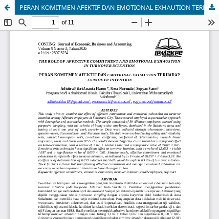
PERAN KOMITMEN AFEKTIF DAN EMOTIONAL EXHAUTION TERHADAP TURNOVER INTENTION