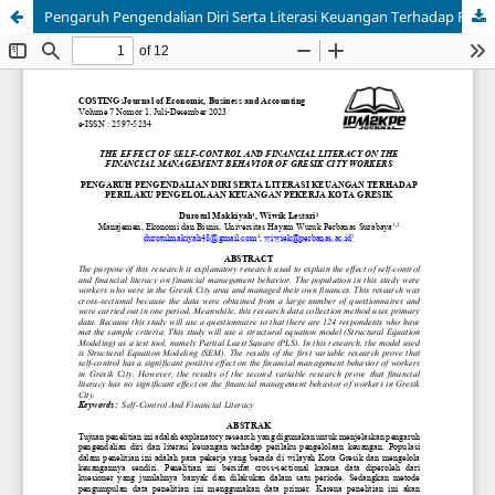
Pengaruh Pengendalian Diri Serta Literasi Keuangan Terhadap Perilaku Pengelolaan Keuangan Pekerja Kota Gresik