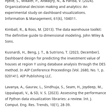
Hjelle, S., Mikalef, P., Altwaijry, N., & Parida, V. (2024).
Organizational decision making and analytics: An
experimental study on dashboard visualizations.
Information & Management, 61(6), 104011.
Kimball, R., & Ross, M. (2013). The data warehouse toolkit:
The definitive guide to dimensional modeling. John Wiley &
Sons.
Kusnardi, H., Beng, J. T., & Sutrisno, T. (2023, December).
Dashboard design for predicting the investment value of
houses at region Y using database analysis through the DES
method. In AIP Conference Proceedings (Vol. 2680, No. 1, p.
020141). AIP Publishing LLC.
Lavanya, A., Gaurav, L., Sindhuja, S., Seam, H., Joydeep, M.,
Uppalapati, V., & SD, V. S. (2023). Assessing the performance
of Python data visualization libraries: a review. Int. J.
Comput. Eng. Res. Trends, 10(1), 28-39.