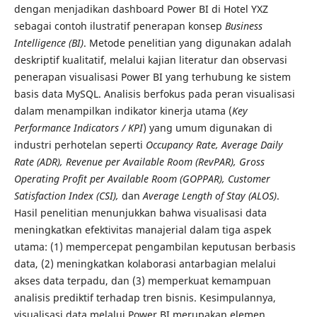
dengan menjadikan dashboard Power BI di Hotel YXZ
sebagai contoh ilustratif penerapan konsep
Business
Intelligence (BI)
. Metode penelitian yang digunakan adalah
deskriptif kualitatif, melalui kajian literatur dan observasi
penerapan visualisasi Power BI yang terhubung ke sistem
basis data MySQL. Analisis berfokus pada peran visualisasi
dalam menampilkan indikator kinerja utama (
Key
Performance Indicators / KPI
) yang umum digunakan di
industri perhotelan seperti
Occupancy Rate, Average Daily
Rate (ADR), Revenue per Available Room (RevPAR), Gross
Operating Profit per Available Room (GOPPAR), Customer
Satisfaction Index (CSI),
dan
Average Length of Stay (ALOS)
.
Hasil penelitian menunjukkan bahwa visualisasi data
meningkatkan efektivitas manajerial dalam tiga aspek
utama: (1) mempercepat pengambilan keputusan berbasis
data, (2) meningkatkan kolaborasi antarbagian melalui
akses data terpadu, dan (3) memperkuat kemampuan
analisis prediktif terhadap tren bisnis. Kesimpulannya,
visualisasi data melalui Power BI merupakan elemen