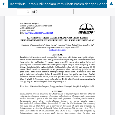
Kontribusi Terapi Dzikir dalam Pemulihan Pasien dengan Gangguan Sensori Persepsi: Halusinasi Pendengaran