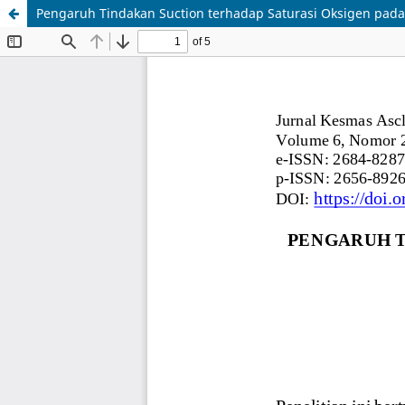
Pengaruh Tindakan Suction terhadap Saturasi Oksigen pada