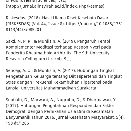
of Publik Health Sciences). 7(2),
(htpp://jurnal.alinsyirah.ac.id/index. Php/kesmas)
Riskesdas. (2018). Hasil Utama Riset Kesehata Dasar
(RISKESDAS) (Vol. 44, Issue 8). https://doi.org/10.1088/1751-
8113/44/8/085201
Sakti, N. P. R., & Muhlisin, A. (2019). Pengaruh Terapi
Komplementer Meditasi terhadap Respon Nyeri pada
Penderita Rheumathoid Arthtritis. The 9th University
Research Colloqium (Urecol), 9(1)
Senoaji, A. U., & Muhlisin, A. (2017). Hubungan Tingkat
Pengetahuan Keluarga tentang Diit Hipertensi dan Tingkat
Stres dengan Frekuensi Kekambuhan Hipertensi pada
Lansia. Universitas Muhammadiyah Surakarta
Septialti, D., Marwani, A., Nugroho, D., & Dharmawan, Y.
(2017). Hubungan Pengatahuan Responden dan Faktor
Demografi dengan Pernikahan Usia Dini di Kecamatan
Banyumanik Tahun 2016. Jurnal Kesehatan Masyarakat, 5(4),
198 â€“ 206