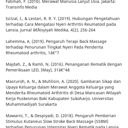
Fatimah, F. (2010). Merawat Manusia Lanjut Usia. Jakarta:
Transinfo Media
Isrizal, I., & Lestari, R. R. Y. (2019). Hubungan Pengetahuan
terhadap Cara Mengatasi Nyeri Arthritis Reumatoid pada
Lansia. Jurnal â€˜Aisyiyah Medika, 4(2), 256-264
Lahemma, A. (2019). Pengaruh Terapi Back Massage
terhadap Penurunan Tingkat Nyeri Pada Penderita
Rheumatoid arthritis, 1â€“7
Majdah, Z., & Ramli, N. (2016). Penanganan Rematik dengan
Pemeriksaan LED, (May), 31â€“48
Masruroh, A. N., & Muhlisin, A. (2020). Gambaran Sikap dan
Upaya Keluarga dalam Merawat Anggota Keluarga yang
Menderita Rheumatoid Arthtritis di Desa Mancasan Wilayah
Kerja Puskesmas Baki Kabupaten Sukoharjo. Universitas
Muhammadiyah Surakarta
Mawarni, T., & Despiyadi, D. (2018). Pengaruh Pemberian
Stimulus Kutaneus Slow Stroke Back Massage (SSBM)
terhadap Penurunan Intensitas Nyeri Rematik pada Lansia