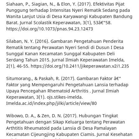
Siahaan, P., Siagian, N., & Elon, Y. (2017). Efektivitas Pijat
Punggung terhadap Intensitas Nyeri Rematik Sedang pada
Wanita Lanjut Usia di Desa Karyawangi Kabupaten Bandung
Barat. Jurnal Scolastik Keperawatan, 3(1), 53â€“58.
https://doi.org/10.1073/pnas.94.23.12473
Silaban, N. Y. (2016). Gambaran Pengetahuan Penderita
Rematik tentang Perawatan Nyeri Sendi di Dusun I Desa
Sunggal Kanan Kecamatan Sunggal Kabupaten Deli
Serdang Tahun 2015. Jurnal Ilmiah Keperawatan Imelda,
2(1), 46-55. https://doi.org/10.2411/jikeperawatan.v2i1.235
Situmorang., & Paskah, R. (2017). Gambaran Faktor â€“
Faktor yang Mempengaruhi Pengetahuan Lansia terhadap
Upaya Pencegahan Rhematoid Arthritis . Jurnal Ilmiah
Keperawatan, 3(1). ojs.stikes-imelda.
Imelda.ac.id/index.php/jilki/article/view/80
Wibowo, D. A., & Zen, D. N. (2017). Hubungan Tingkat
Pengetahuan dengan Sikap Keluarga tentang Perawatan
Arthtitis Rheumatoid pada Lansia di Desa Pamalayan
Kecamatan Cijeungjing Kabupaten Ciamis. Jurnal Kesehatan