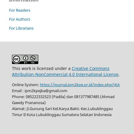
For Readers
For Authors
For Librarians
This work is licensed under a
Creative Commons
Attribution-NonCommercial 4.0 International License
.
Online System:
https://journal.ipm2kpe.or.id/index.php/JKA
Email : ipm2kpejka@gmail.com
Phone: 085222332523 (Padila) dan 081377987485 (Ahmad
Gawdy Prananosa)
Alamat: Jl.Gunung Sari Kel.Karya Bakti. Kec.Lubuklinggau
Timur II Kota Lubuklinggau Sumatera Selatan Indonesia