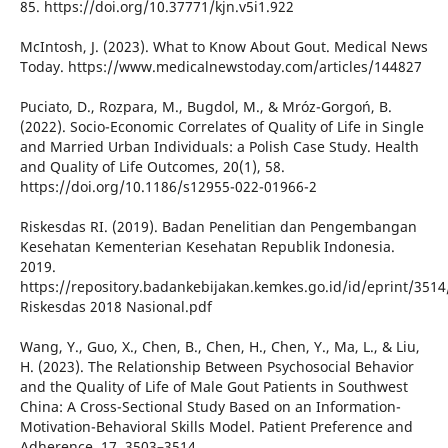
85. https://doi.org/10.37771/kjn.v5i1.922
McIntosh, J. (2023). What to Know About Gout. Medical News
Today. https://www.medicalnewstoday.com/articles/144827
Puciato, D., Rozpara, M., Bugdol, M., & Mróz-Gorgoń, B.
(2022). Socio-Economic Correlates of Quality of Life in Single
and Married Urban Individuals: a Polish Case Study. Health
and Quality of Life Outcomes, 20(1), 58.
https://doi.org/10.1186/s12955-022-01966-2
Riskesdas RI. (2019). Badan Penelitian dan Pengembangan
Kesehatan Kementerian Kesehatan Republik Indonesia.
2019.
https://repository.badankebijakan.kemkes.go.id/id/eprint/351
Riskesdas 2018 Nasional.pdf
Wang, Y., Guo, X., Chen, B., Chen, H., Chen, Y., Ma, L., & Liu,
H. (2023). The Relationship Between Psychosocial Behavior
and the Quality of Life of Male Gout Patients in Southwest
China: A Cross-Sectional Study Based on an Information-
Motivation-Behavioral Skills Model. Patient Preference and
Adherence, 17, 3503–3514.