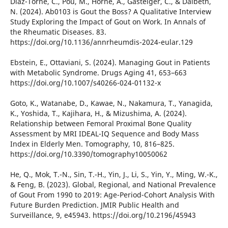
Diaz-Torne, C., Pou, M., Horne, A., Gasteiger, C., & Dalbeth,
N. (2024). Ab0103 is Gout the Boss? A Qualitative Interview
Study Exploring the Impact of Gout on Work. In Annals of
the Rheumatic Diseases. 83.
https://doi.org/10.1136/annrheumdis-2024-eular.129
Ebstein, E., Ottaviani, S. (2024). Managing Gout in Patients
with Metabolic Syndrome. Drugs Aging 41, 653–663
https://doi.org/10.1007/s40266-024-01132-x
Goto, K., Watanabe, D., Kawae, N., Nakamura, T., Yanagida,
K., Yoshida, T., Kajihara, H., & Mizushima, A. (2024).
Relationship between Femoral Proximal Bone Quality
Assessment by MRI IDEAL-IQ Sequence and Body Mass
Index in Elderly Men. Tomography, 10, 816–825.
https://doi.org/10.3390/tomography10050062
He, Q., Mok, T.-N., Sin, T.-H., Yin, J., Li, S., Yin, Y., Ming, W.-K.,
& Feng, B. (2023). Global, Regional, and National Prevalence
of Gout From 1990 to 2019: Age-Period-Cohort Analysis With
Future Burden Prediction. JMIR Public Health and
Surveillance, 9, e45943. https://doi.org/10.2196/45943