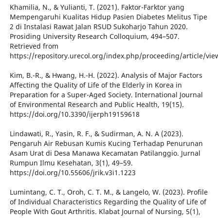
Khamilia, N., & Yulianti, T. (2021). Faktor-Farktor yang
Mempengaruhi Kualitas Hidup Pasien Diabetes Melitus Tipe
2 di Instalasi Rawat Jalan RSUD Sukoharjo Tahun 2020.
Prosiding University Research Colloquium, 494–507.
Retrieved from
https://repository.urecol.org/index.php/proceeding/article/vi
Kim, B.-R., & Hwang, H.-H. (2022). Analysis of Major Factors
Affecting the Quality of Life of the Elderly in Korea in
Preparation for a Super-Aged Society. International Journal
of Environmental Research and Public Health, 19(15).
https://doi.org/10.3390/ijerph19159618
Lindawati, R., Yasin, R. F., & Sudirman, A. N. A (2023).
Pengaruh Air Rebusan Kumis Kucing Terhadap Penurunan
Asam Urat di Desa Manawa Kecamatan Patilanggio. Jurnal
Rumpun Ilmu Kesehatan, 3(1), 49–59.
https://doi.org/10.55606/jrik.v3i1.1223
Lumintang, C. T., Oroh, C. T. M., & Langelo, W. (2023). Profile
of Individual Characteristics Regarding the Quality of Life of
People With Gout Arthritis. Klabat Journal of Nursing, 5(1),