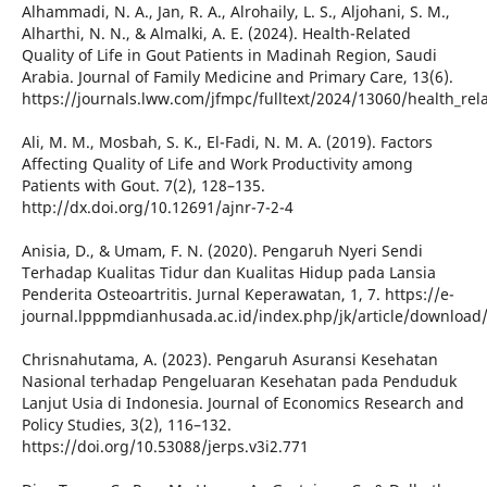
Alhammadi, N. A., Jan, R. A., Alrohaily, L. S., Aljohani, S. M.,
Alharthi, N. N., & Almalki, A. E. (2024). Health-Related
Quality of Life in Gout Patients in Madinah Region, Saudi
Arabia. Journal of Family Medicine and Primary Care, 13(6).
https://journals.lww.com/jfmpc/fulltext/2024/13060/health_rela
Ali, M. M., Mosbah, S. K., El-Fadi, N. M. A. (2019). Factors
Affecting Quality of Life and Work Productivity among
Patients with Gout. 7(2), 128–135.
http://dx.doi.org/10.12691/ajnr-7-2-4
Anisia, D., & Umam, F. N. (2020). Pengaruh Nyeri Sendi
Terhadap Kualitas Tidur dan Kualitas Hidup pada Lansia
Penderita Osteoartritis. Jurnal Keperawatan, 1, 7. https://e-
journal.lpppmdianhusada.ac.id/index.php/jk/article/download
Chrisnahutama, A. (2023). Pengaruh Asuransi Kesehatan
Nasional terhadap Pengeluaran Kesehatan pada Penduduk
Lanjut Usia di Indonesia. Journal of Economics Research and
Policy Studies, 3(2), 116–132.
https://doi.org/10.53088/jerps.v3i2.771