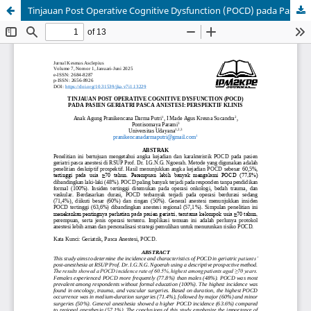
Tinjauan Post Operative Cognitive Dysfunction (POCD) pada Pasien Geriatri Pasca Anestesi: Perspektif Klinis