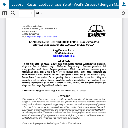
Laporan Kasus: Leptospirosis Berat (Weil’s Disease) dengan Manifestasi Kegagalan Multi-Organ