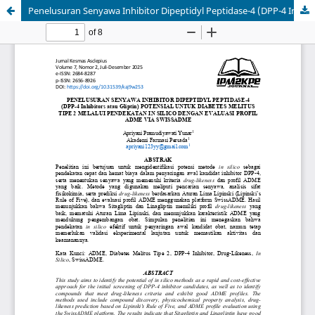
Penelusuran Senyawa Inhibitor Dipeptidyl Peptidase-4 (DPP-4 Inhibitors atau Gliptin) Potensial untuk Diabetes Melitus Tipe 2 melalui Pendekatan In Silico dengan Evaluasi Profil ADME via SwissADME