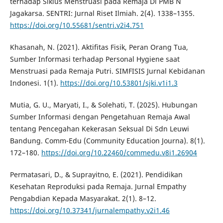
terhadap Siklus Menstruasi pada Remaja Di PMB N
Jagakarsa. SENTRI: Jurnal Riset Ilmiah. 2(4). 1338–1355.
https://doi.org/10.55681/sentri.v2i4.751
Khasanah, N. (2021). Aktifitas Fisik, Peran Orang Tua,
Sumber Informasi terhadap Personal Hygiene saat
Menstruasi pada Remaja Putri. SIMFISIS Jurnal Kebidanan
Indonesi. 1(1).
https://doi.org/10.53801/sjki.v1i1.3
Mutia, G. U., Maryati, I., & Solehati, T. (2025). Hubungan
Sumber Informasi dengan Pengetahuan Remaja Awal
tentang Pencegahan Kekerasan Seksual Di Sdn Leuwi
Bandung. Comm-Edu (Community Education Journa). 8(1).
172–180.
https://doi.org/10.22460/commedu.v8i1.26904
Permatasari, D., & Suprayitno, E. (2021). Pendidikan
Kesehatan Reproduksi pada Remaja. Jurnal Empathy
Pengabdian Kepada Masyarakat. 2(1). 8–12.
https://doi.org/10.37341/jurnalempathy.v2i1.46