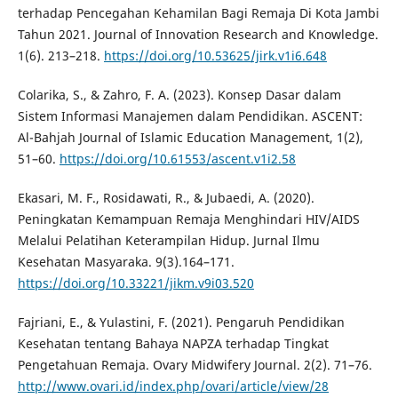
terhadap Pencegahan Kehamilan Bagi Remaja Di Kota Jambi
Tahun 2021. Journal of Innovation Research and Knowledge.
1(6). 213–218.
https://doi.org/10.53625/jirk.v1i6.648
Colarika, S., & Zahro, F. A. (2023). Konsep Dasar dalam
Sistem Informasi Manajemen dalam Pendidikan. ASCENT:
Al-Bahjah Journal of Islamic Education Management, 1(2),
51–60.
https://doi.org/10.61553/ascent.v1i2.58
Ekasari, M. F., Rosidawati, R., & Jubaedi, A. (2020).
Peningkatan Kemampuan Remaja Menghindari HIV/AIDS
Melalui Pelatihan Keterampilan Hidup. Jurnal Ilmu
Kesehatan Masyaraka. 9(3).164–171.
https://doi.org/10.33221/jikm.v9i03.520
Fajriani, E., & Yulastini, F. (2021). Pengaruh Pendidikan
Kesehatan tentang Bahaya NAPZA terhadap Tingkat
Pengetahuan Remaja. Ovary Midwifery Journal. 2(2). 71–76.
http://www.ovari.id/index.php/ovari/article/view/28