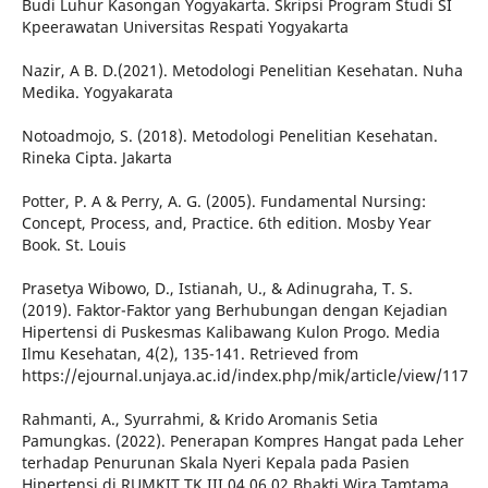
Budi Luhur Kasongan Yogyakarta. Skripsi Program Studi SI
Kpeerawatan Universitas Respati Yogyakarta
Nazir, A B. D.(2021). Metodologi Penelitian Kesehatan. Nuha
Medika. Yogyakarata
Notoadmojo, S. (2018). Metodologi Penelitian Kesehatan.
Rineka Cipta. Jakarta
Potter, P. A & Perry, A. G. (2005). Fundamental Nursing:
Concept, Process, and, Practice. 6th edition. Mosby Year
Book. St. Louis
Prasetya Wibowo, D., Istianah, U., & Adinugraha, T. S.
(2019). Faktor-Faktor yang Berhubungan dengan Kejadian
Hipertensi di Puskesmas Kalibawang Kulon Progo. Media
Ilmu Kesehatan, 4(2), 135-141. Retrieved from
https://ejournal.unjaya.ac.id/index.php/mik/article/view/117
Rahmanti, A., Syurrahmi, & Krido Aromanis Setia
Pamungkas. (2022). Penerapan Kompres Hangat pada Leher
terhadap Penurunan Skala Nyeri Kepala pada Pasien
Hipertensi di RUMKIT TK III 04.06.02 Bhakti Wira Tamtama