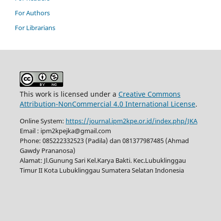
For Authors
For Librarians
This work is licensed under a
Creative Commons
Attribution-NonCommercial 4.0 International License
.
Online System:
https://journal.ipm2kpe.or.id/index.php/JKA
Email : ipm2kpejka@gmail.com
Phone: 085222332523 (Padila) dan 081377987485 (Ahmad
Gawdy Prananosa)
Alamat: Jl.Gunung Sari Kel.Karya Bakti. Kec.Lubuklinggau
Timur II Kota Lubuklinggau Sumatera Selatan Indonesia