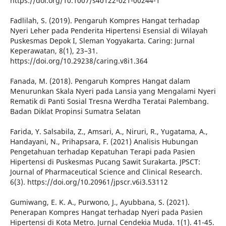
https://doi.org/10.1007/s40122-021-00244-1
Fadlilah, S. (2019). Pengaruh Kompres Hangat terhadap
Nyeri Leher pada Penderita Hipertensi Esensial di Wilayah
Puskesmas Depok I, Sleman Yogyakarta. Caring: Jurnal
Keperawatan, 8(1), 23–31.
https://doi.org/10.29238/caring.v8i1.364
Fanada, M. (2018). Pengaruh Kompres Hangat dalam
Menurunkan Skala Nyeri pada Lansia yang Mengalami Nyeri
Rematik di Panti Sosial Tresna Werdha Teratai Palembang.
Badan Diklat Propinsi Sumatra Selatan
Farida, Y. Salsabila, Z., Amsari, A., Niruri, R., Yugatama, A.,
Handayani, N., Prihapsara, F. (2021) Analisis Hubungan
Pengetahuan terhadap Kepatuhan Terapi pada Pasien
Hipertensi di Puskesmas Pucang Sawit Surakarta. JPSCT:
Journal of Pharmaceutical Science and Clinical Research.
6(3). https://doi.org/10.20961/jpscr.v6i3.53112
Gumiwang, E. K. A., Purwono, J., Ayubbana, S. (2021).
Penerapan Kompres Hangat terhadap Nyeri pada Pasien
Hipertensi di Kota Metro. Jurnal Cendekia Muda. 1(1). 41-45.