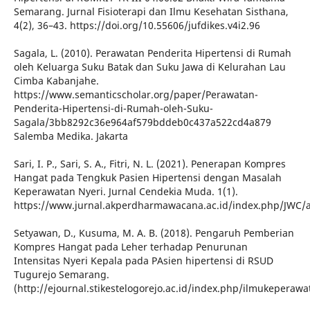
Semarang. Jurnal Fisioterapi dan Ilmu Kesehatan Sisthana,
4(2), 36–43. https://doi.org/10.55606/jufdikes.v4i2.96
Sagala, L. (2010). Perawatan Penderita Hipertensi di Rumah
oleh Keluarga Suku Batak dan Suku Jawa di Kelurahan Lau
Cimba Kabanjahe.
https://www.semanticscholar.org/paper/Perawatan-
Penderita-Hipertensi-di-Rumah-oleh-Suku-
Sagala/3bb8292c36e964af579bddeb0c437a522cd4a879
Salemba Medika. Jakarta
Sari, I. P., Sari, S. A., Fitri, N. L. (2021). Penerapan Kompres
Hangat pada Tengkuk Pasien Hipertensi dengan Masalah
Keperawatan Nyeri. Jurnal Cendekia Muda. 1(1).
https://www.jurnal.akperdharmawacana.ac.id/index.php/JWC/a
Setyawan, D., Kusuma, M. A. B. (2018). Pengaruh Pemberian
Kompres Hangat pada Leher terhadap Penurunan
Intensitas Nyeri Kepala pada PAsien hipertensi di RSUD
Tugurejo Semarang.
(http://ejournal.stikestelogorejo.ac.id/index.php/ilmukeperaw