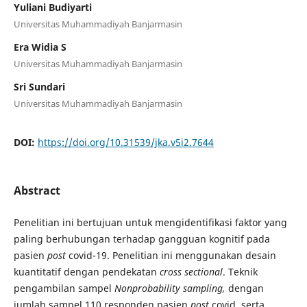
Yuliani Budiyarti
Universitas Muhammadiyah Banjarmasin
Era Widia S
Universitas Muhammadiyah Banjarmasin
Sri Sundari
Universitas Muhammadiyah Banjarmasin
DOI:
https://doi.org/10.31539/jka.v5i2.7644
Abstract
Penelitian ini bertujuan untuk mengidentifikasi faktor yang
paling berhubungan terhadap gangguan kognitif pada
pasien
post
covid-19. Penelitian ini menggunakan desain
kuantitatif dengan pendekatan
cross sectional
. Teknik
pengambilan sampel
Nonprobability sampling,
dengan
jumlah sampel 110 responden pasien
post
covid, serta