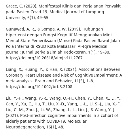
Grace, C. (2020). Manifestasi Klinis dan Perjalanan Penyakit
pada Pasien Covid-19. Medical Journal of Lampung
University, 6(1), 49–55.
Gunawati, A. R., & Sompa, A. W. (2019). Hubungan
Hipertensi dengan Fungsi Kognitif Menggunakan Mini
Mental State Pemeriksaan (Mmse) Pada Pasien Rawat Jalan
Pola Interna di RSUD Kota Makassar. Al-Iqra Medical
Journal: Jurnal Berkala Ilmiah Kedokteran, 1(1), 19–30.
https://doi.org/10.26618/aimj.v1i1.2767
Liang, X., Huang, Y., & Han, X. (2021). Associations Between
Coronary Heart Disease and Risk of Cognitive Impairment: A
meta-analysis. Brain and Behavior, 11(5), 1–8.
https://doi.org/10.1002/brb3.2108
Liu, Y.-H., Wang, Y.-R., Wang, Q.-H., Chen, Y., Chen, X., Li, Y.,
Cen, Y., Xu, C., Hu, T., Liu, X.-D., Yang, L.-L., Li, S.-J., Liu, X.-F.,
Liu, C.-M., Zhu, J., Li, W., Zhang, L.-L., Liu, J., & Wang, Y.-J.
(2021). Post-infection cognitive impairments in a cohort of
elderly patients with COVID-19. Molecular
Neurodegeneration, 16(1), 48.