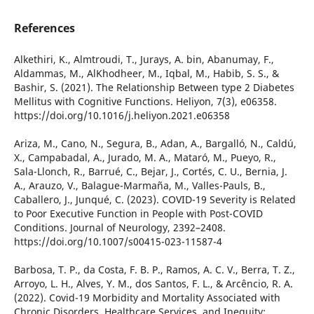
References
Alkethiri, K., Almtroudi, T., Jurays, A. bin, Abanumay, F.,
Aldammas, M., AlKhodheer, M., Iqbal, M., Habib, S. S., &
Bashir, S. (2021). The Relationship Between type 2 Diabetes
Mellitus with Cognitive Functions. Heliyon, 7(3), e06358.
https://doi.org/10.1016/j.heliyon.2021.e06358
Ariza, M., Cano, N., Segura, B., Adan, A., Bargalló, N., Caldú,
X., Campabadal, A., Jurado, M. A., Mataró, M., Pueyo, R.,
Sala-Llonch, R., Barrué, C., Bejar, J., Cortés, C. U., Bernia, J.
A., Arauzo, V., Balague-Marmaña, M., Valles-Pauls, B.,
Caballero, J., Junqué, C. (2023). COVID-19 Severity is Related
to Poor Executive Function in People with Post-COVID
Conditions. Journal of Neurology, 2392–2408.
https://doi.org/10.1007/s00415-023-11587-4
Barbosa, T. P., da Costa, F. B. P., Ramos, A. C. V., Berra, T. Z.,
Arroyo, L. H., Alves, Y. M., dos Santos, F. L., & Arcêncio, R. A.
(2022). Covid-19 Morbidity and Mortality Associated with
Chronic Disorders, Healthcare Services, and Inequity: