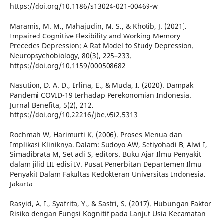
https://doi.org/10.1186/s13024-021-00469-w
Maramis, M. M., Mahajudin, M. S., & Khotib, J. (2021).
Impaired Cognitive Flexibility and Working Memory
Precedes Depression: A Rat Model to Study Depression.
Neuropsychobiology, 80(3), 225–233.
https://doi.org/10.1159/000508682
Nasution, D. A. D., Erlina, E., & Muda, I. (2020). Dampak
Pandemi COVID-19 terhadap Perekonomian Indonesia.
Jurnal Benefita, 5(2), 212.
https://doi.org/10.22216/jbe.v5i2.5313
Rochmah W, Harimurti K. (2006). Proses Menua dan
Implikasi Kliniknya. Dalam: Sudoyo AW, Setiyohadi B, Alwi I,
Simadibrata M, Setiadi S, editors. Buku Ajar Ilmu Penyakit
dalam jilid III edisi IV. Pusat Penerbitan Departemen Ilmu
Penyakit Dalam Fakultas Kedokteran Universitas Indonesia.
Jakarta
Rasyid, A. I., Syafrita, Y., & Sastri, S. (2017). Hubungan Faktor
Risiko dengan Fungsi Kognitif pada Lanjut Usia Kecamatan