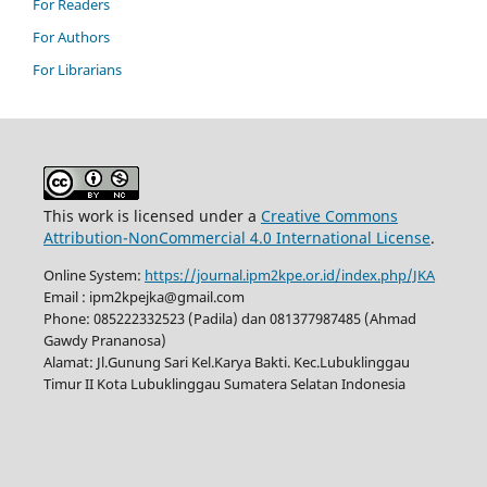
For Readers
For Authors
For Librarians
This work is licensed under a
Creative Commons
Attribution-NonCommercial 4.0 International License
.
Online System:
https://journal.ipm2kpe.or.id/index.php/JKA
Email : ipm2kpejka@gmail.com
Phone: 085222332523 (Padila) dan 081377987485 (Ahmad
Gawdy Prananosa)
Alamat: Jl.Gunung Sari Kel.Karya Bakti. Kec.Lubuklinggau
Timur II Kota Lubuklinggau Sumatera Selatan Indonesia