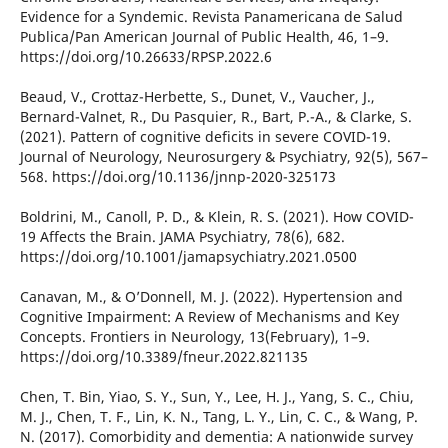
Evidence for a Syndemic. Revista Panamericana de Salud
Publica/Pan American Journal of Public Health, 46, 1–9.
https://doi.org/10.26633/RPSP.2022.6
Beaud, V., Crottaz-Herbette, S., Dunet, V., Vaucher, J.,
Bernard-Valnet, R., Du Pasquier, R., Bart, P.-A., & Clarke, S.
(2021). Pattern of cognitive deficits in severe COVID-19.
Journal of Neurology, Neurosurgery & Psychiatry, 92(5), 567–
568. https://doi.org/10.1136/jnnp-2020-325173
Boldrini, M., Canoll, P. D., & Klein, R. S. (2021). How COVID-
19 Affects the Brain. JAMA Psychiatry, 78(6), 682.
https://doi.org/10.1001/jamapsychiatry.2021.0500
Canavan, M., & O’Donnell, M. J. (2022). Hypertension and
Cognitive Impairment: A Review of Mechanisms and Key
Concepts. Frontiers in Neurology, 13(February), 1–9.
https://doi.org/10.3389/fneur.2022.821135
Chen, T. Bin, Yiao, S. Y., Sun, Y., Lee, H. J., Yang, S. C., Chiu,
M. J., Chen, T. F., Lin, K. N., Tang, L. Y., Lin, C. C., & Wang, P.
N. (2017). Comorbidity and dementia: A nationwide survey