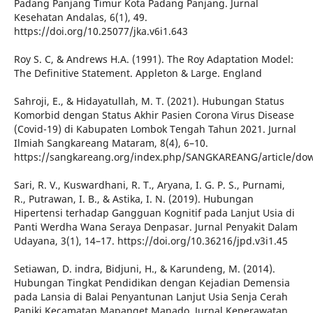
Padang Panjang Timur Kota Padang Panjang. Jurnal
Kesehatan Andalas, 6(1), 49.
https://doi.org/10.25077/jka.v6i1.643
Roy S. C, & Andrews H.A. (1991). The Roy Adaptation Model:
The Definitive Statement. Appleton & Large. England
Sahroji, E., & Hidayatullah, M. T. (2021). Hubungan Status
Komorbid dengan Status Akhir Pasien Corona Virus Disease
(Covid-19) di Kabupaten Lombok Tengah Tahun 2021. Jurnal
Ilmiah Sangkareang Mataram, 8(4), 6–10.
https://sangkareang.org/index.php/SANGKAREANG/article/do
Sari, R. V., Kuswardhani, R. T., Aryana, I. G. P. S., Purnami,
R., Putrawan, I. B., & Astika, I. N. (2019). Hubungan
Hipertensi terhadap Gangguan Kognitif pada Lanjut Usia di
Panti Werdha Wana Seraya Denpasar. Jurnal Penyakit Dalam
Udayana, 3(1), 14–17. https://doi.org/10.36216/jpd.v3i1.45
Setiawan, D. indra, Bidjuni, H., & Karundeng, M. (2014).
Hubungan Tingkat Pendidikan dengan Kejadian Demensia
pada Lansia di Balai Penyantunan Lanjut Usia Senja Cerah
Paniki Kecamatan Mapanget Manado. Jurnal Keperawatan