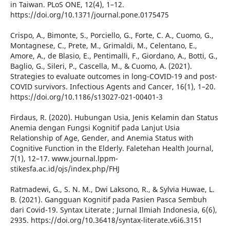
in Taiwan. PLoS ONE, 12(4), 1–12.
https://doi.org/10.1371/journal.pone.0175475
Crispo, A., Bimonte, S., Porciello, G., Forte, C. A., Cuomo, G.,
Montagnese, C., Prete, M., Grimaldi, M., Celentano, E.,
Amore, A., de Blasio, E., Pentimalli, F., Giordano, A., Botti, G.,
Baglio, G., Sileri, P., Cascella, M., & Cuomo, A. (2021).
Strategies to evaluate outcomes in long-COVID-19 and post-
COVID survivors. Infectious Agents and Cancer, 16(1), 1–20.
https://doi.org/10.1186/s13027-021-00401-3
Firdaus, R. (2020). Hubungan Usia, Jenis Kelamin dan Status
Anemia dengan Fungsi Kognitif pada Lanjut Usia
Relationship of Age, Gender, and Anemia Status with
Cognitive Function in the Elderly. Faletehan Health Journal,
7(1), 12–17. www.journal.lppm-
stikesfa.ac.id/ojs/index.php/FHJ
Ratmadewi, G., S. N. M., Dwi Laksono, R., & Sylvia Huwae, L.
B. (2021). Gangguan Kognitif pada Pasien Pasca Sembuh
dari Covid-19. Syntax Literate ; Jurnal Ilmiah Indonesia, 6(6),
2935. https://doi.org/10.36418/syntax-literate.v6i6.3151