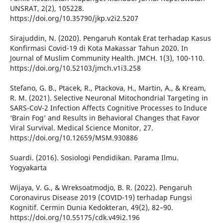
UNSRAT, 2(2), 105228.
https://doi.org/10.35790/jkp.v2i2.5207
Sirajuddin, N. (2020). Pengaruh Kontak Erat terhadap Kasus
Konfirmasi Covid-19 di Kota Makassar Tahun 2020. In
Journal of Muslim Community Health. JMCH. 1(3), 100-110.
https://doi.org/10.52103/jmch.v1i3.258
Stefano, G. B., Ptacek, R., Ptackova, H., Martin, A., & Kream,
R. M. (2021). Selective Neuronal Mitochondrial Targeting in
SARS-CoV-2 Infection Affects Cognitive Processes to Induce
‘Brain Fog’ and Results in Behavioral Changes that Favor
Viral Survival. Medical Science Monitor, 27.
https://doi.org/10.12659/MSM.930886
Suardi. (2016). Sosiologi Pendidikan. Parama Ilmu.
Yogyakarta
Wijaya, V. G., & Wreksoatmodjo, B. R. (2022). Pengaruh
Coronavirus Disease 2019 (COVID-19) terhadap Fungsi
Kognitif. Cermin Dunia Kedokteran, 49(2), 82–90.
https://doi.org/10.55175/cdk.v49i2.196