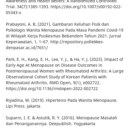
Awareness and Health Beliefs: A Randomized Controlled
Trial. 34(7):1385-1393. https://doi.org/10.1007/s00192-022-
05343-x
Prabayoni, A. B. (2021). Gambaran Keluhan Fisik dan
Psikologis Wanita Menopause Pada Masa Pandemi Covid-19
di Wilayah Kerja Puskesmas Bebandem Tahun 2021. Jurnal
Keperawatan, 1, 1–67. http://repository.poltekkes-
denpasar.ac.id/7651/
Park, E. H., Kang, E. H., Lee, Y. J., & Ha, Y. J. (2023). Impact of
Early Age At Menopause on Disease Outcomes in
Postmenopausal Women with Rheumatoid Arthritis: A Large
Observational Cohort Study of Korean Patients with
Rheumatoid Arthritis. RMD Open, 9(1), e002722.
https://doi.org/10.1136/rmdopen-2022-002722
Riyadina, W. (2019). Hipertensi Pada Wanita Menopause.
Lipi Press. Jakarta
Suparni, I. E. & Astutik, R. Y. (2016). Menopause Masalah
dan Penanganannya. Deepublish. Yogyakarta