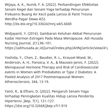
Wijaya, A. K., Nunik, F. A. (2022). Perbandingan Efektivitas
Senam Kegel dan Senam Yoga terhadap Penurunan
Frekuensi Buang Air Kecil pada Lansia di Panti Tresna
Werdha Pagar Dewa 4(5).
http://dx.doi.org/10.33024/mnj.v4i5.6600
Widjayanti, Y. (2016). Gambaran Keluhan Akibat Penurunan
Kadar Hormon Estrogen Pada Masa Menopause. Adi Husada
Nursing Journal, 2(1),96–101.
https://adihusada.ac.id/jurnal/index.php/AHNJ/article/view/41
Yoshida, Y., Chen, Z., Baudier, R. L., Krousel-Wood, M.,
Anderson, A. H., Fonseca, V. A., & Mauvais-Jarvis, F. (2022).
Menopausal Hormone Therapy and Risk of Cardiovascular
events in Women with Prediabetes or Type 2 Diabetes: A
Pooled Analysis of 2917 Postmenopausal Women.
Atherosclerosis, 344, 13-19.
Yanti, R., & Efliani, D. (2022). Pengaruh Senam Yoga
terhadap Peningkatan Kualitas Hidup Lansia Penderita
Hipertensi. Jkep, 7(1), 121–127.
https://doi.org/10.32668/jkep.v7i1.919