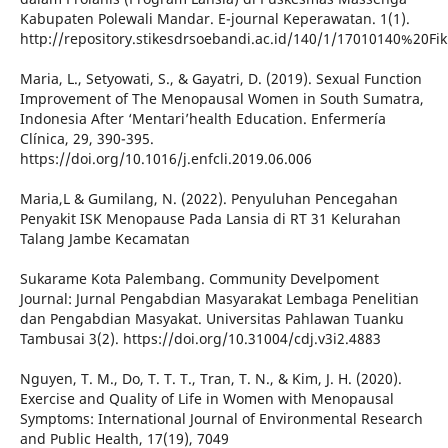
Kabupaten Polewali Mandar. E-journal Keperawatan. 1(1).
http://repository.stikesdrsoebandi.ac.id/140/1/17010140%20Fi
Maria, L., Setyowati, S., & Gayatri, D. (2019). Sexual Function
Improvement of The Menopausal Women in South Sumatra,
Indonesia After ‘Mentari’health Education. Enfermería
Clínica, 29, 390-395.
https://doi.org/10.1016/j.enfcli.2019.06.006
Maria,L & Gumilang, N. (2022). Penyuluhan Pencegahan
Penyakit ISK Menopause Pada Lansia di RT 31 Kelurahan
Talang Jambe Kecamatan
Sukarame Kota Palembang. Community Develpoment
Journal: Jurnal Pengabdian Masyarakat Lembaga Penelitian
dan Pengabdian Masyakat. Universitas Pahlawan Tuanku
Tambusai 3(2). https://doi.org/10.31004/cdj.v3i2.4883
Nguyen, T. M., Do, T. T. T., Tran, T. N., & Kim, J. H. (2020).
Exercise and Quality of Life in Women with Menopausal
Symptoms: International Journal of Environmental Research
and Public Health, 17(19), 7049