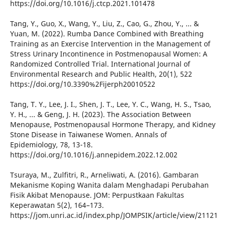
https://doi.org/10.1016/j.ctcp.2021.101478
Tang, Y., Guo, X., Wang, Y., Liu, Z., Cao, G., Zhou, Y., ... &
Yuan, M. (2022). Rumba Dance Combined with Breathing
Training as an Exercise Intervention in the Management of
Stress Urinary Incontinence in Postmenopausal Women: A
Randomized Controlled Trial. International Journal of
Environmental Research and Public Health, 20(1), 522
https://doi.org/10.3390%2Fijerph20010522
Tang, T. Y., Lee, J. I., Shen, J. T., Lee, Y. C., Wang, H. S., Tsao,
Y. H., ... & Geng, J. H. (2023). The Association Between
Menopause, Postmenopausal Hormone Therapy, and Kidney
Stone Disease in Taiwanese Women. Annals of
Epidemiology, 78, 13-18.
https://doi.org/10.1016/j.annepidem.2022.12.002
Tsuraya, M., Zulfitri, R., Arneliwati, A. (2016). Gambaran
Mekanisme Koping Wanita dalam Menghadapi Perubahan
Fisik Akibat Menopause. JOM: Perpustkaan Fakultas
Keperawatan 5(2), 164–173.
https://jom.unri.ac.id/index.php/JOMPSIK/article/view/21121