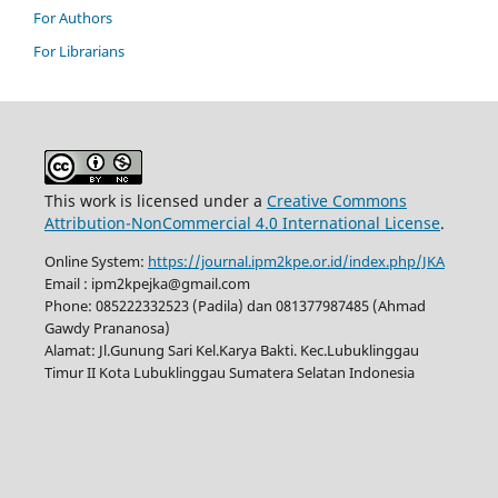
For Authors
For Librarians
This work is licensed under a
Creative Commons
Attribution-NonCommercial 4.0 International License
.
Online System:
https://journal.ipm2kpe.or.id/index.php/JKA
Email : ipm2kpejka@gmail.com
Phone: 085222332523 (Padila) dan 081377987485 (Ahmad
Gawdy Prananosa)
Alamat: Jl.Gunung Sari Kel.Karya Bakti. Kec.Lubuklinggau
Timur II Kota Lubuklinggau Sumatera Selatan Indonesia