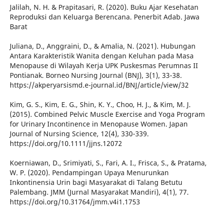
Jalilah, N. H. & Prapitasari, R. (2020). Buku Ajar Kesehatan
Reproduksi dan Keluarga Berencana. Penerbit Adab. Jawa
Barat
Juliana, D., Anggraini, D., & Amalia, N. (2021). Hubungan
Antara Karakteristik Wanita dengan Keluhan pada Masa
Menopause di Wilayah Kerja UPK Puskesmas Perumnas II
Pontianak. Borneo Nursing Journal (BNJ), 3(1), 33-38.
https://akperyarsismd.e-journal.id/BNJ/article/view/32
Kim, G. S., Kim, E. G., Shin, K. Y., Choo, H. J., & Kim, M. J.
(2015). Combined Pelvic Muscle Exercise and Yoga Program
for Urinary Incontinence in Menopause Women. Japan
Journal of Nursing Science, 12(4), 330-339.
https://doi.org/10.1111/jjns.12072
Koerniawan, D., Srimiyati, S., Fari, A. I., Frisca, S., & Pratama,
W. P. (2020). Pendampingan Upaya Menurunkan
Inkontinensia Urin bagi Masyarakat di Talang Betutu
Palembang. JMM (Jurnal Masyarakat Mandiri), 4(1), 77.
https://doi.org/10.31764/jmm.v4i1.1753