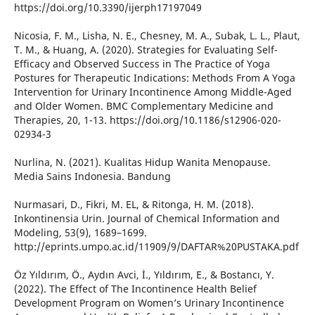
https://doi.org/10.3390/ijerph17197049
Nicosia, F. M., Lisha, N. E., Chesney, M. A., Subak, L. L., Plaut,
T. M., & Huang, A. (2020). Strategies for Evaluating Self-
Efficacy and Observed Success in The Practice of Yoga
Postures for Therapeutic Indications: Methods From A Yoga
Intervention for Urinary Incontinence Among Middle-Aged
and Older Women. BMC Complementary Medicine and
Therapies, 20, 1-13. https://doi.org/10.1186/s12906-020-
02934-3
Nurlina, N. (2021). Kualitas Hidup Wanita Menopause.
Media Sains Indonesia. Bandung
Nurmasari, D., Fikri, M. EL, & Ritonga, H. M. (2018).
Inkontinensia Urin. Journal of Chemical Information and
Modeling, 53(9), 1689–1699.
http://eprints.umpo.ac.id/11909/9/DAFTAR%20PUSTAKA.pdf
Öz Yıldırım, Ö., Aydın Avci, İ., Yıldırım, E., & Bostancı, Y.
(2022). The Effect of The Incontinence Health Belief
Development Program on Women’s Urinary Incontinence