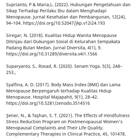
Suprianto, P & Maria,L. (2022). Hubungan Pengetahuan dan
Sikap Terhadap Perilaku Ibu dalam Menghadapi
Menopause. Jurnal Kesehatan dan Pembangunan, 12(24),
94–104. https://doi.org/10.52047/jkp.v12i24.193
Siregar, N. (2018). Kualitas Hidup Wanita Menopause
Ditinjau dari Dukungan Sosial di Kelurahan Sempakata
Padang Bulan Medan. Jurnal Diversita, 4(1), 9.
https://doi.org/10.31289/diversita.v4i1.1566
Suparyanto, S., Rosad, R. (2020). Senam Yoga. 5(3), 248–
253.,
Syalfina, A. D. (2017). Body Mass Index (BMI) dan Lama
Menopause Berpengaruh terhadap Kualitas Hidup
Menopause. Hospital Majapahit, 9(1), 28–42.
https://doi.org/10.5281/zenodo.3514516
Şener, N., & Taşhan, S. T. (2021). The Effects of mindfulness
Stress Reduction Program on Postmenopausal Women's
Menopausal Complaints and Their Life Quality.
Complementary Therapies in Clinical Practice, 45, 101478.