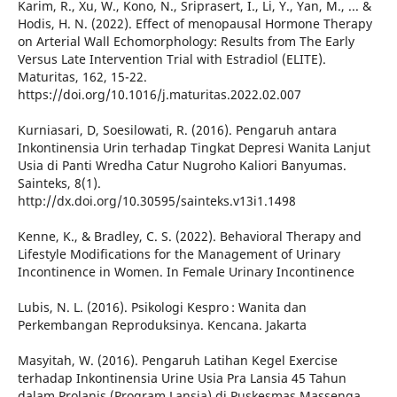
Karim, R., Xu, W., Kono, N., Sriprasert, I., Li, Y., Yan, M., ... &
Hodis, H. N. (2022). Effect of menopausal Hormone Therapy
on Arterial Wall Echomorphology: Results from The Early
Versus Late Intervention Trial with Estradiol (ELITE).
Maturitas, 162, 15-22.
https://doi.org/10.1016/j.maturitas.2022.02.007
Kurniasari, D, Soesilowati, R. (2016). Pengaruh antara
Inkontinensia Urin terhadap Tingkat Depresi Wanita Lanjut
Usia di Panti Wredha Catur Nugroho Kaliori Banyumas.
Sainteks, 8(1).
http://dx.doi.org/10.30595/sainteks.v13i1.1498
Kenne, K., & Bradley, C. S. (2022). Behavioral Therapy and
Lifestyle Modifications for the Management of Urinary
Incontinence in Women. In Female Urinary Incontinence
Lubis, N. L. (2016). Psikologi Kespro : Wanita dan
Perkembangan Reproduksinya. Kencana. Jakarta
Masyitah, W. (2016). Pengaruh Latihan Kegel Exercise
terhadap Inkontinensia Urine Usia Pra Lansia 45 Tahun
dalam Prolanis (Program Lansia) di Puskesmas Massenga