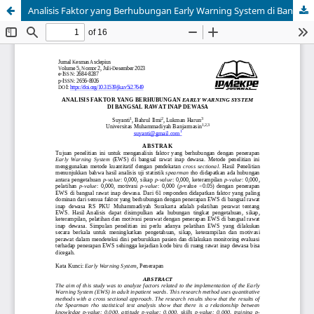
Analisis Faktor yang Berhubungan Early Warning System di Bangsal Rawat Inap Dewasa