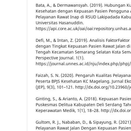
Bata, A., & Dermawansyah. (2019). Hubungan Ku
Kesehatan dengan Kepuasan Pasien Pengguna A
Pelayanan Rawat Inap di RSUD Lakipadada Kabu
Universitas Hasanuddin.
https://api.core.ac.uk/oai/oai:repository.unhas
Defi, M., & Intan, Z. (2019). Analisis FaktorFak
dengan Tingkat Kepuasan Pasien Rawat Jalan d
Tengah Kecamatan Semarang Selatan Kota Sema
Perspective Journal. 1(1).
https://journal.unnes.ac.id/nju/index.php/phpj/
Faizah, S. N. (2020). Pengaruh Kualitas Pelaya
Peserta BPJS Kesehatan KC Magelang. Jurnal 
(JEP), 9(3), 101–121. http://dx.doi.org/10.23960/
Ginting, S., & Arianto, A. (2018). Kepuasan Pasi
Puskesmas Delitua Kabupaten Deli Serdang Tahun
Keperawatan Medik, 1(1), 18–28. http://dx.doi.o
Gultom, R. J., Nababan, D., & Sipayung, R. (202
Pelayanan Rawat Jalan Dengan Kepuasan Pasien