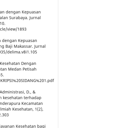
anan dengan Kepuasan
lan Surabaya. Jurnal
10.
icle/view/1893
nan dengan Kepuasan
ng Baji Makassar. Jurnal
935/delima.v8i1.105
n Kesehatan Dengan
tan Medan Petisah
55.
20SKRIPSI%20SIDANG%201.pdf
, Administrasi, D., &
n kesehatan terhadap
Inderapura Kecamatan
Ilmiah Kesehatan, 1(2),
2.303
Pelayanan Kesehatan bagi