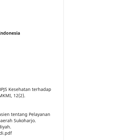
Indonesia
 BPJS Kesehatan terhadap
MKMI, 12(2).
asien tentang Pelayanan
aerah Sukoharjo.
iyah.
di.pdf