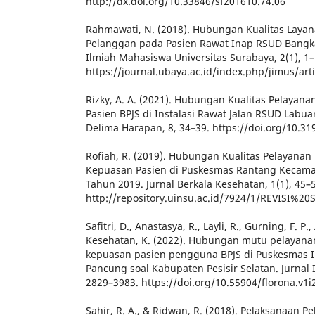
http://dx.doi.org/10.33846/sf201610.74.06
Rahmawati, N. (2018). Hubungan Kualitas Lay
Pelanggan pada Pasien Rawat Inap RSUD Bangka
Ilmiah Mahasiswa Universitas Surabaya, 2(1), 1–
https://journal.ubaya.ac.id/index.php/jimus/art
Rizky, A. A. (2021). Hubungan Kualitas Pelaya
Pasien BPJS di Instalasi Rawat Jalan RSUD Labua
Delima Harapan, 8, 34–39. https://doi.org/10.31
Rofiah, R. (2019). Hubungan Kualitas Pelayana
Kepuasan Pasien di Puskesmas Rantang Kecama
Tahun 2019. Jurnal Berkala Kesehatan, 1(1), 45–
http://repository.uinsu.ac.id/7924/1/REVISI%
Safitri, D., Anastasya, R., Layli, R., Gurning, F. P.
Kesehatan, K. (2022). Hubungan mutu pelayana
kepuasan pasien pengguna BPJS di Puskesmas 
Pancung soal Kabupaten Pesisir Selatan. Jurnal 
2829–3983. https://doi.org/10.55904/florona.v1i
Sahir, R. A., & Ridwan, R. (2018). Pelaksanaan 