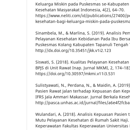
Keluarga Miskin pada Puskesmas se-Kabupaten
Kesehatan Masyarakat Indonesia, 4(2), 64–70.
https://www.neliti.com/id/publications/27400/
kesehatan-bagi-keluarga-miskin-pada-puskesm
Sinambela, M., & Marlina, S. (2019). Analisis Pe
Pelayanan Kesehatan Kebidanan Pada Ibu Bersal
Puskesmas Kolang Kabupaten Tapanuli Tengah T
http://dx.doi.org/10.35451/jkk.v1i2.123
Siswati, S. (2018). Kualitas Pelayanan Kesehat
BPJS di Unit Rawat Inap. Jurnal MKMI, 2, 174–18
https://doi.org/10.30597/mkmi.v11i3.531
Sulistyawati, N., Perdana, N., & Maidin, A. (2019
Pasien Rawat Jalan terhadap Kepuasan dan Kepu
IFRS Jala Ammari Makassar. Jurnal Berkala Keseh
http://pasca.unhas.ac.id/jurnal/files/a6e4f2f
Wulandari, A. (2018). Analisis Kepuasan Pasien
Mutu Pelayanan Kesehatan di Rumah Sakit Haji.
Keperawatan Fakultas Keperawatan Universitas