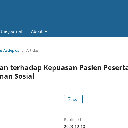
 the Journal
About
as Asclepius
/
Articles
an terhadap Kepuasan Pasien Pesert
nan Sosial
pdf
Published
2023-12-10