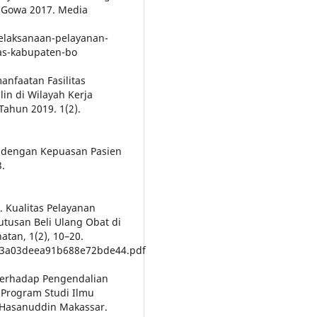
 Gowa 2017. Media
pelaksanaan-pelayanan-
as-kabupaten-bo
manfaatan Fasilitas
in di Wilayah Kerja
ahun 2019. 1(2).
an dengan Kepuasan Pasien
3.
). Kualitas Pelayanan
tusan Beli Ulang Obat di
atan, 1(2), 10–20.
cba3a03deea91b688e72bde44.pdf
 terhadap Pengendalian
 Program Studi Ilmu
 Hasanuddin Makassar.