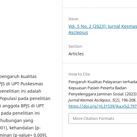
Issue
Vol. 5 No. 2 (2023): Jurnal Kesma
Asclepius
Section
Articles
How to Cite
pengaruh kualitas
Pengaruh Kualitas Pelayanan terhad
PJS di UPT Puskesmas
Kepuasan Pasien Peserta Badan
nelitian ini adalah
Penyelenggara Jaminan Sosial. (2023)
 Populasi pada penelitian
Jurnal Kesmas Asclepius
,
5
(2), 196-208.
i anggota BPJS di UPT
https://doi.org/10.31539/jka.v5i2.797
pada penelitian ini
More Citation Formats
at hubungan yang
001), kehandalan (p-
minan (p-value= 0.009),