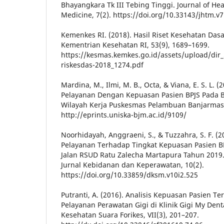
Bhayangkara Tk III Tebing Tinggi. Journal of He
Medicine, 7(2). https://doi.org/10.33143/jhtm.v7
Kemenkes RI. (2018). Hasil Riset Kesehatan Das
Kementrian Kesehatan RI, 53(9), 1689–1699.
https://kesmas.kemkes.go.id/assets/upload/dir_
riskesdas-2018_1274.pdf
Mardina, M., Ilmi, M. B., Octa, & Viana, E. S. L.
Pelayanan Dengan Kepuasan Pasien BPJS Pada B
Wilayah Kerja Puskesmas Pelambuan Banjarmas
http://eprints.uniska-bjm.ac.id/9109/
Noorhidayah, Anggraeni, S., & Tuzzahra, S. F. (
Pelayanan Terhadap Tingkat Kepuasan Pasien B
Jalan RSUD Ratu Zalecha Martapura Tahun 2019
Jurnal Kebidanan dan Keperawatan, 10(2).
https://doi.org/10.33859/dksm.v10i2.525
Putranti, A. (2016). Analisis Kepuasan Pasien Te
Pelayanan Perawatan Gigi di Klinik Gigi My Denta
Kesehatan Suara Forikes, VII(3), 201–207.