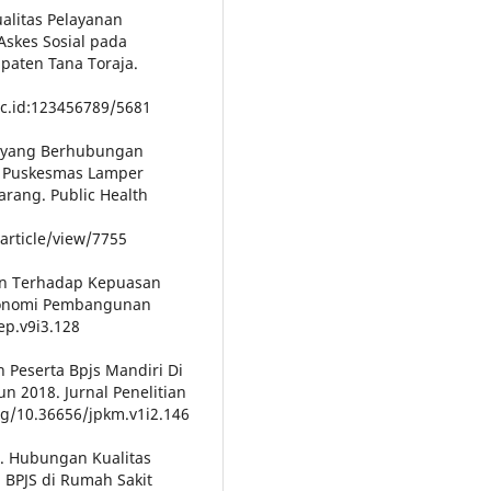
alitas Pelayanan
skes Sosial pada
paten Tana Toraja.
.ac.id:123456789/5681
tor yang Berhubungan
i Puskesmas Lamper
rang. Public Health
article/view/7755
nan Terhadap Kepuasan
Ekonomi Pembangunan
jep.v9i3.128
en Peserta Bpjs Mandiri Di
 2018. Jurnal Penelitian
rg/10.36656/jpkm.v1i2.146
1). Hubungan Kualitas
 BPJS di Rumah Sakit