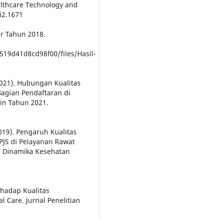
althcare Technology and
i2.1671
ar Tahun 2018.
519d41d8cd98f00/files/Hasil-
 (2021). Hubungan Kualitas
agian Pendaftaran di
in Tahun 2021.
2019). Pengaruh Kualitas
PJS di Pelayanan Rawat
. Dinamika Kesehatan
rhadap Kualitas
l Care. Jurnal Penelitian