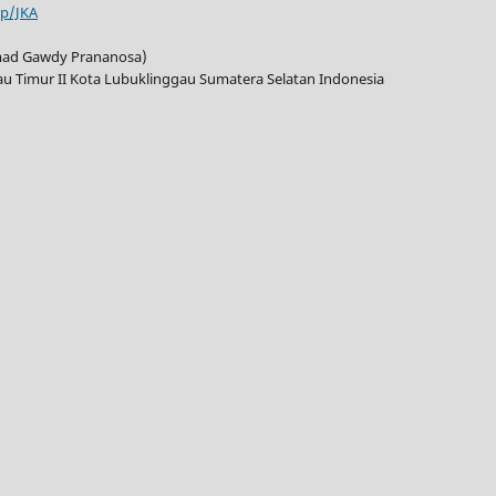
hp/JKA
mad Gawdy Prananosa)
gau Timur II Kota Lubuklinggau Sumatera Selatan Indonesia