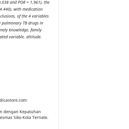
0.038 and POR = 1,961), the
 4.440), with medication
lusions, of the 4 variables
ng pulmonary TB drugs in
amely knowledge, family
ated variable, attitude.
edicastore.com
ngan dengan Kepatuhan
kesmas Siko Kota Ternate.