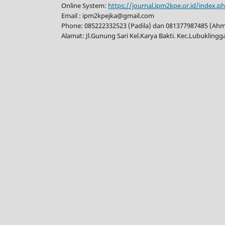
Online System:
https://journal.ipm2kpe.or.id/index.p
Email : ipm2kpejka@gmail.com
Phone: 085222332523 (Padila) dan 081377987485 (Ah
Alamat: Jl.Gunung Sari Kel.Karya Bakti. Kec.Lubukling