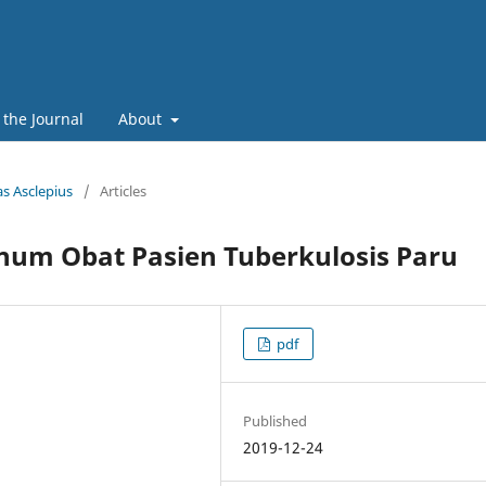
 the Journal
About
as Asclepius
/
Articles
um Obat Pasien Tuberkulosis Paru
pdf
Published
2019-12-24