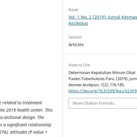
Issue
Vol. 1 No. 2 (2019): Jurnal Kesma
Asclepius
Section
Articles
How to Cite
Determinan Kepatuhan Minum Obat
Pasien Tuberkulosis Paru. (2019).
Jurn
Kesmas Asclepius
,
1
(2), 176-185.
https://doi.org/10.31539/jka.v1i2.919
e related to treatment
More Citation Formats
he 2019 health center. This
ss-sectional design. The
s a significant relationship
6), attitudes (P value =