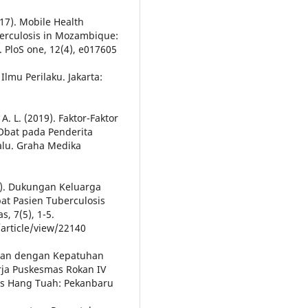
017). Mobile Health
berculosis in Mozambique:
. PloS one, 12(4), e017605
lmu Perilaku. Jakarta:
. L. (2019). Faktor-Faktor
bat pada Penderita
alu. Graha Medika
018). Dukungan Keluarga
 Pasien Tuberculosis
, 7(5), 1-5.
/article/view/22140
ngan dengan Kepatuhan
rja Puskesmas Rokan IV
es Hang Tuah: Pekanbaru