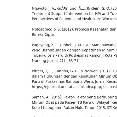
Nhavoto, J. A., GrÃ¶nlund, Ã…., & Klein, G. O. (2
Treatment Support Intervention for HIV and Tu
Perspectives of Patients and Healthcare Workers
Notoadmodjo, S. (2012). Promosi Kesehatan dan I
Rineka Cipta
Pagayang, Z. I., Umboh, J. M. L A., Manapawang, A
yang Berhubungan dengan Kepatuhan Minum O
Tuberkulosis Paru di Puskesmas Kamonji Kota P
Nursing Jurnal, 2(1), 63-71
Pitters, T, S., Kandou, G. D., & Nelwan, J. E. (2
dalam Hubungan dengan Kepatuhan Minum Obat
Paru di Puskesmas Ranotana Weru. Jurnal Kesmas
https://ejournal.unsrat.ac.id/index.php/kesmas
Samah, A. (2015). Faktor-Faktor yang Berhubu
Minum Obat pada Pasien TB Paru di Wilayah Ke
Koto I Kabupaten Rokan Hulu Tahun 2015. STIK