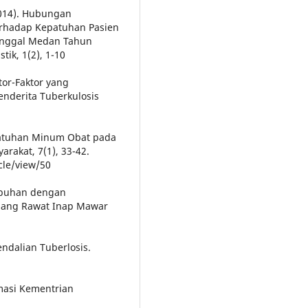
2014). Hubungan
erhadap Kepatuhan Pasien
unggal Medan Tahun
tik, 1(2), 1-10
ktor-Faktor yang
nderita Tuberkulosis
 Kepatuhan Minum Obat pada
arakat, 7(1), 33-42.
icle/view/50
mbuhan dengan
uang Rawat Inap Mawar
ndalian Tuberlosis.
masi Kementrian