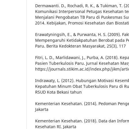
Dermawanti. D., Rochadi, R. K., & Tukiman, T. (
Komunikasi Interpersonal Petugas Kesehatan t
Menjalani Pengobatan TB Paru di Puskesmas S
2014. Kebijakan, Promosi Kesehatan dan Biostatis
Erawatyningsih, E., & Purwanta, H. S. (2009). Fa
Mempengaruhi Ketidakpatuhan Berobat pada Pe
Paru. Berita Kedokteran Masyarakat, 25(3), 117
Fitri, L. D., Marlidawani, J., Purba, A. (2018).
Pasien Tuberkulosis Paru. Jurnal Kesehatan Masy
https://journals.stikim.ac.id/index.php/jikm/art
Indrawaty, L. (2012). Hubungan Motivasi Kese
Kepatuhan Minum Obat Tuberkulosis Paru di R
RSUD Kota Bekasi tahun
Kementerian Kesehatan. (2014). Pedoman Penge
Jakarta
Kementerian Kesehatan. (2018). Data dan Infor
Kesehatan RI. Jakarta