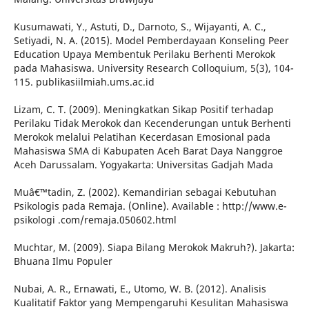
Kusumawati, Y., Astuti, D., Darnoto, S., Wijayanti, A. C.,
Setiyadi, N. A. (2015). Model Pemberdayaan Konseling Peer
Education Upaya Membentuk Perilaku Berhenti Merokok
pada Mahasiswa. University Research Colloquium, 5(3), 104-
115. publikasiilmiah.ums.ac.id
Lizam, C. T. (2009). Meningkatkan Sikap Positif terhadap
Perilaku Tidak Merokok dan Kecenderungan untuk Berhenti
Merokok melalui Pelatihan Kecerdasan Emosional pada
Mahasiswa SMA di Kabupaten Aceh Barat Daya Nanggroe
Aceh Darussalam. Yogyakarta: Universitas Gadjah Mada
Muâ€™tadin, Z. (2002). Kemandirian sebagai Kebutuhan
Psikologis pada Remaja. (Online). Available : http://www.e-
psikologi .com/remaja.050602.html
Muchtar, M. (2009). Siapa Bilang Merokok Makruh?). Jakarta:
Bhuana Ilmu Populer
Nubai, A. R., Ernawati, E., Utomo, W. B. (2012). Analisis
Kualitatif Faktor yang Mempengaruhi Kesulitan Mahasiswa