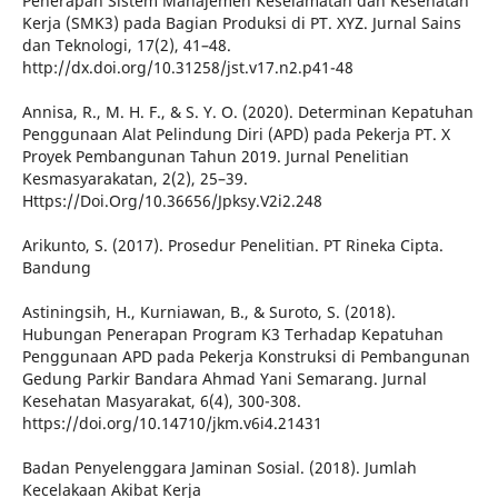
Penerapan Sistem Manajemen Keselamatan dan Kesehatan
Kerja (SMK3) pada Bagian Produksi di PT. XYZ. Jurnal Sains
dan Teknologi, 17(2), 41–48.
http://dx.doi.org/10.31258/jst.v17.n2.p41-48
Annisa, R., M. H. F., & S. Y. O. (2020). Determinan Kepatuhan
Penggunaan Alat Pelindung Diri (APD) pada Pekerja PT. X
Proyek Pembangunan Tahun 2019. Jurnal Penelitian
Kesmasyarakatan, 2(2), 25–39.
Https://Doi.Org/10.36656/Jpksy.V2i2.248
Arikunto, S. (2017). Prosedur Penelitian. PT Rineka Cipta.
Bandung
Astiningsih, H., Kurniawan, B., & Suroto, S. (2018).
Hubungan Penerapan Program K3 Terhadap Kepatuhan
Penggunaan APD pada Pekerja Konstruksi di Pembangunan
Gedung Parkir Bandara Ahmad Yani Semarang. Jurnal
Kesehatan Masyarakat, 6(4), 300-308.
https://doi.org/10.14710/jkm.v6i4.21431
Badan Penyelenggara Jaminan Sosial. (2018). Jumlah
Kecelakaan Akibat Kerja