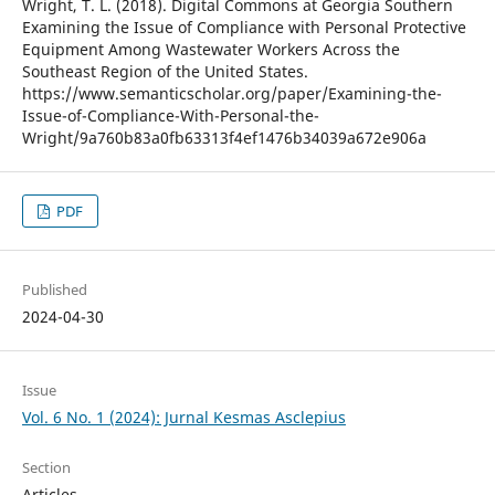
Wright, T. L. (2018). Digital Commons at Georgia Southern
Examining the Issue of Compliance with Personal Protective
Equipment Among Wastewater Workers Across the
Southeast Region of the United States.
https://www.semanticscholar.org/paper/Examining-the-
Issue-of-Compliance-With-Personal-the-
Wright/9a760b83a0fb63313f4ef1476b34039a672e906a
PDF
Published
2024-04-30
Issue
Vol. 6 No. 1 (2024): Jurnal Kesmas Asclepius
Section
Articles