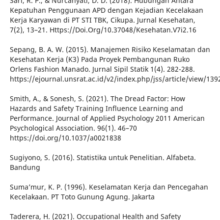
Sari, R. P., & Nurcahyati, D. D. (2018). Hubungan Antara
Kepatuhan Penggunaan APD dengan Kejadian Kecelakaan
Kerja Karyawan di PT STI TBK, Cikupa. Jurnal Kesehatan,
7(2), 13–21. Https://Doi.Org/10.37048/Kesehatan.V7i2.16
Sepang, B. A. W. (2015). Manajemen Risiko Keselamatan dan
Kesehatan Kerja (K3) Pada Proyek Pembangunan Ruko
Orlens Fashion Manado. Jurnal Sipil Statik 1(4). 282-288.
https://ejournal.unsrat.ac.id/v2/index.php/jss/article/view/139
Smith, A., & Sonesh, S. (2021). The Dread Factor: How
Hazards and Safety Training Influence Learning and
Performance. Journal of Applied Psychology 2011 American
Psychological Association. 96(1). 46–70
https://doi.org/10.1037/a0021838
Sugiyono, S. (2016). Statistika untuk Penelitian. Alfabeta.
Bandung
Suma’mur, K. P. (1996). Keselamatan Kerja dan Pencegahan
Kecelakaan. PT Toto Gunung Agung. Jakarta
Taderera, H. (2021). Occupational Health and Safety