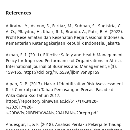
References
Adiratna, Y., Astono, S., Fertiaz, M., Subhan, S., Sugistria, C.
A. O., PRayitno, H., Khair, R. I., Brando, A., Putri, B. A. (2022).
Profil Keselamatan dan Kesehatan Kerja Nasional Indonesia.
Kementerian Ketenagakerjaan Republik Indonesia. Jakarta
Akpan, E. I. (2011). Effective Safety and Health Management
Policy for Improved Performance of Organizations in Africa.
International Journal of Business and Management, 6(3).
159-165. https://doi.org/10.5539/ijbm.v6n3p159
Alpan, D. B. (2017). Hazard Identification Risk Asessessment
Risk Control pada Tahap Pemasangan Precast Fasade di
Wika Cakra Kso Tahun 2017.
https://repository.binawan.ac.id/617/1/K3%20-
%202017%20-
%20DWI%20BENIAWAN%20ALPAN%20repo.pdf
Andesgur, I., & F. (2018). Analisis Perilaku Pekerja terhadap