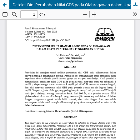
Deteksi Dini Perubahan Nilai GDS pada Olahragawan dalam Upaya Pencegahan Penggunaan Doping