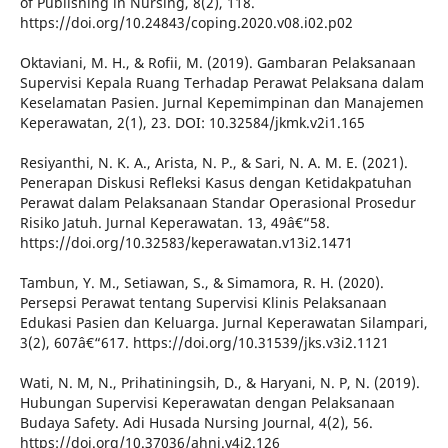
of Publishing in Nursing, 8(2), 118.
https://doi.org/10.24843/coping.2020.v08.i02.p02
Oktaviani, M. H., & Rofii, M. (2019). Gambaran Pelaksanaan
Supervisi Kepala Ruang Terhadap Perawat Pelaksana dalam
Keselamatan Pasien. Jurnal Kepemimpinan dan Manajemen
Keperawatan, 2(1), 23. DOI: 10.32584/jkmk.v2i1.165
Resiyanthi, N. K. A., Arista, N. P., & Sari, N. A. M. E. (2021).
Penerapan Diskusi Refleksi Kasus dengan Ketidakpatuhan
Perawat dalam Pelaksanaan Standar Operasional Prosedur
Risiko Jatuh. Jurnal Keperawatan. 13, 49â€“58.
https://doi.org/10.32583/keperawatan.v13i2.1471
Tambun, Y. M., Setiawan, S., & Simamora, R. H. (2020).
Persepsi Perawat tentang Supervisi Klinis Pelaksanaan
Edukasi Pasien dan Keluarga. Jurnal Keperawatan Silampari,
3(2), 607â€“617. https://doi.org/10.31539/jks.v3i2.1121
Wati, N. M, N., Prihatiningsih, D., & Haryani, N. P, N. (2019).
Hubungan Supervisi Keperawatan dengan Pelaksanaan
Budaya Safety. Adi Husada Nursing Journal, 4(2), 56.
https://doi.org/10.37036/ahnj.v4i2.126