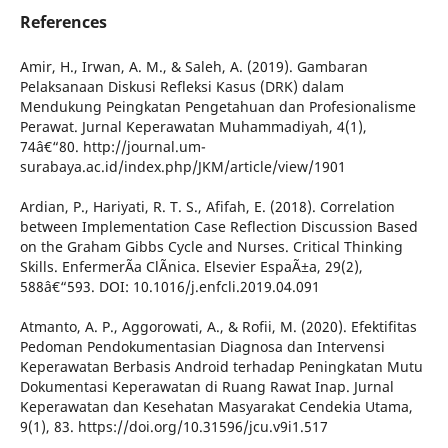
References
Amir, H., Irwan, A. M., & Saleh, A. (2019). Gambaran
Pelaksanaan Diskusi Refleksi Kasus (DRK) dalam
Mendukung Peingkatan Pengetahuan dan Profesionalisme
Perawat. Jurnal Keperawatan Muhammadiyah, 4(1),
74â€“80. http://journal.um-
surabaya.ac.id/index.php/JKM/article/view/1901
Ardian, P., Hariyati, R. T. S., Afifah, E. (2018). Correlation
between Implementation Case Reflection Discussion Based
on the Graham Gibbs Cycle and Nurses. Critical Thinking
Skills. EnfermerÃ­a ClÃ­nica. Elsevier EspaÃ±a, 29(2),
588â€“593. DOI: 10.1016/j.enfcli.2019.04.091
Atmanto, A. P., Aggorowati, A., & Rofii, M. (2020). Efektifitas
Pedoman Pendokumentasian Diagnosa dan Intervensi
Keperawatan Berbasis Android terhadap Peningkatan Mutu
Dokumentasi Keperawatan di Ruang Rawat Inap. Jurnal
Keperawatan dan Kesehatan Masyarakat Cendekia Utama,
9(1), 83. https://doi.org/10.31596/jcu.v9i1.517