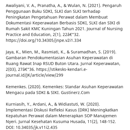
Awaliyani, V. A., Pranatha, A., & Wulan, N. (2021). Pengaruh
Penggunaan Buku SDKI, SLKI dan SLKI terhadap
Peningkatan Pengetahuan Perawat dalam Membuat
Dokumentasi Keperawatan Berbasis SDKI, SLKI dan SIKI di
Rumah Sakit KMC Kuningan Tahun 2021. Journal of Nursing
Practice and Education, 2(1), 22â€“32.
https://doi.org/10.34305/jnpe.v2i1.334
Jaya, K., Mien, M., Rasmiati, K., & Suramadhan, S. (2019).
Gambaran Pendokumentasian Asuhan Keperawatan di
Ruang Rawat Inap RSUD Buton Utara. Jurnal Keperawatan,
2(03), 27â€“36. https://stikesks-kendari.e-
journal.id/JK/article/view/299
Kemenkes. (2020). Kemenkes: Standar Asuhan Keperawatan
Mengacu pada SDKI & SIKI. Gustinerz.Com
Kurniasih, Y., Ardani, A., & Widiastuti, W. (2020).
Implementasi Diskusi Refleksi Kasus (DRK) Meningkatkan
Kepatuhan Perawat dalam Menerapkan SOP Manajemen
Nyeri. Jurnal Kesehatan Kusuma Husada, 11(2), 148-152.
DOI: 10.34035/jk.v11i2.435