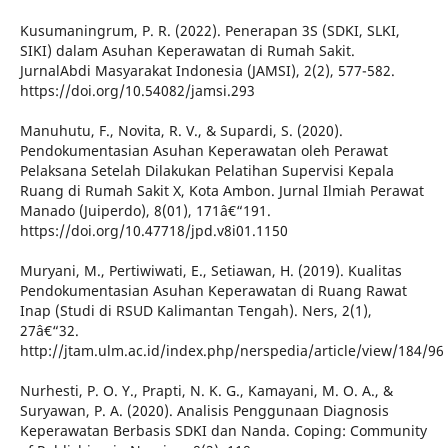
Kusumaningrum, P. R. (2022). Penerapan 3S (SDKI, SLKI,
SIKI) dalam Asuhan Keperawatan di Rumah Sakit.
JurnalAbdi Masyarakat Indonesia (JAMSI), 2(2), 577-582.
https://doi.org/10.54082/jamsi.293
Manuhutu, F., Novita, R. V., & Supardi, S. (2020).
Pendokumentasian Asuhan Keperawatan oleh Perawat
Pelaksana Setelah Dilakukan Pelatihan Supervisi Kepala
Ruang di Rumah Sakit X, Kota Ambon. Jurnal Ilmiah Perawat
Manado (Juiperdo), 8(01), 171â€“191.
https://doi.org/10.47718/jpd.v8i01.1150
Muryani, M., Pertiwiwati, E., Setiawan, H. (2019). Kualitas
Pendokumentasian Asuhan Keperawatan di Ruang Rawat
Inap (Studi di RSUD Kalimantan Tengah). Ners, 2(1),
27â€“32.
http://jtam.ulm.ac.id/index.php/nerspedia/article/view/184/96
Nurhesti, P. O. Y., Prapti, N. K. G., Kamayani, M. O. A., &
Suryawan, P. A. (2020). Analisis Penggunaan Diagnosis
Keperawatan Berbasis SDKI dan Nanda. Coping: Community