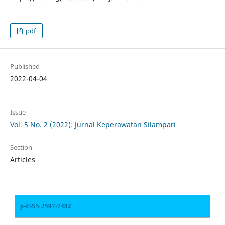
pdf
Published
2022-04-04
Issue
Vol. 5 No. 2 (2022): Jurnal Keperawatan Silampari
Section
Articles
p-ISSN 2597-7482