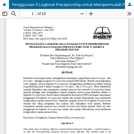
Penggunaan E Logbook Preceptorship untuk Mempermudah Program Preceptorship Perawat Baru di RS X Jakarta: Program Inovasi