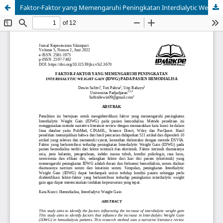
Faktor-Faktor yang Memengaruhi Peningkatan Interdialytic Weight Gain (IDWG) pada Pasien Hemodialisa