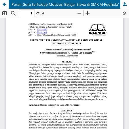
Peran Guru terhadap Motivasi Belajar Siswa di SMK Al-Fudhola’ Sungai Lilin