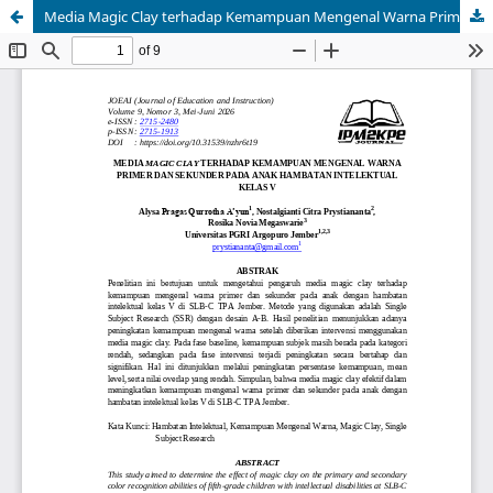
Media Magic Clay terhadap Kemampuan Mengenal Warna Primer dan Sekunder pada Anak Hambatan Intelektual Kelas V