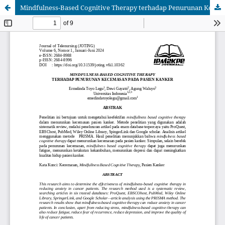
Mindfulness-Based Cognitive Therapy terhadap Penurunan Kecemasan pada Pasien Kanker