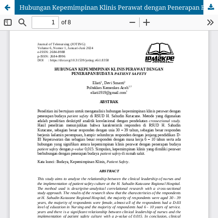
Hubungan Kepemimpinan Klinis Perawat dengan Penerapan Budaya Patient Safety