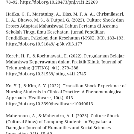
78–92. https://doi.org/10.20473/pnj.v1i1.22269
Hatika, G. P., Maratning, A., Dias, M. F. A. A., Chrismilasari,
L. A., Dhawo, M. S., & Tutpai, G. (2022). Culture Shock dan
Proses Adaptasi Mahasiswa/i Tahun Pertama di Asrama
Sekolah Tinggi Ilmu Kesehatan. Jurnal Penelitian
Pendidikan, Psikologi dan Kesehatan (J-P3K), 3(3), 183–193.
https://doi.org/10.51849/j-p3k.v3i3.177
Kereh, H. F., & Rochmawati, E. (2022). Pengalaman Belajar
Mahasiswa Keperawatan dalam Praktik Klinik. Journal of
Telenursing (JOTING), 4(1), 279–288.
https://doi.org/10.31539/joting.v4i1.2745
Ko, Y. J., & Kim, S. Y. (2022). Transition Shock Experience of
Nursing Students in Clinical Practice: A Phenomenological
Approach. Healthcare, 10(4), 613.
https://doi.org/10.3390/healthcare10040613
Mahennaro, A., & Mahendra, A. I. (2023). Culture Shock
(Cultural Show) of Lampung Students in Yogyakarta.
Daengku: Journal of Humanities and Social Sciences
Innovation, 3(1), 55–60.