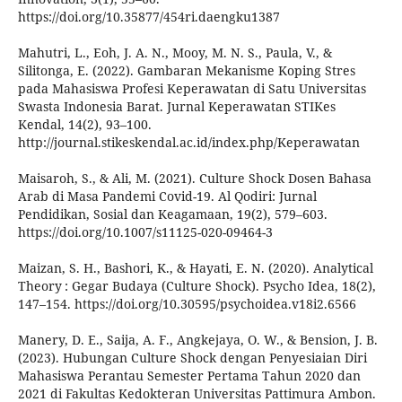
https://doi.org/10.35877/454ri.daengku1387
Mahutri, L., Eoh, J. A. N., Mooy, M. N. S., Paula, V., &
Silitonga, E. (2022). Gambaran Mekanisme Koping Stres
pada Mahasiswa Profesi Keperawatan di Satu Universitas
Swasta Indonesia Barat. Jurnal Keperawatan STIKes
Kendal, 14(2), 93–100.
http://journal.stikeskendal.ac.id/index.php/Keperawatan
Maisaroh, S., & Ali, M. (2021). Culture Shock Dosen Bahasa
Arab di Masa Pandemi Covid-19. Al Qodiri: Jurnal
Pendidikan, Sosial dan Keagamaan, 19(2), 579–603.
https://doi.org/10.1007/s11125-020-09464-3
Maizan, S. H., Bashori, K., & Hayati, E. N. (2020). Analytical
Theory : Gegar Budaya (Culture Shock). Psycho Idea, 18(2),
147–154. https://doi.org/10.30595/psychoidea.v18i2.6566
Manery, D. E., Saija, A. F., Angkejaya, O. W., & Bension, J. B.
(2023). Hubungan Culture Shock dengan Penyesiaian Diri
Mahasiswa Perantau Semester Pertama Tahun 2020 dan
2021 di Fakultas Kedokteran Universitas Pattimura Ambon.