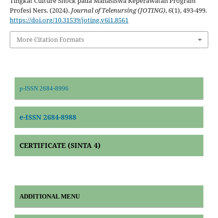
Tingkat Culture Shock pada Mahasiswa Keperawatan Program
Profesi Ners. (2024).
Journal of Telenursing (JOTING)
,
6
(1), 493-499.
https://doi.org/10.31539/joting.v6i1.8561
More Citation Formats
p-ISSN 2684-8996
e-ISSN 2684-8988
CERTIFICATE (SINTA 4)
ADDITIONAL MENU