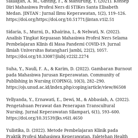
Siallagan, A. M., Ginting, F., & Manurung, Y. (2021). Konsep
Diri Mahasiswa Profesi Ners di STIKes Santa Elisabeth
Medan. JINTAN : Jurnal Ilmu Keperawatan, 1(2), 119–126.
https://doi.org/https://doi.org/10.51771/jintan.v1i2.51
Sidaria, S., Murni, D., Khairina, I., & Nelwati, N. (2022).
Analisis Tingkat Kepuasan Mahasiswa Profesi Ners Selama
Pembelajaran Klinis di Masa Pandemi COVID-19. Jurnal
Ilmiah Universitas Batanghari Jambi, 22(2), 1057.
https://doi.org/10.33087/jiubj.v22i2.2274
Suha, Y., Nauli, F. A., & Karim, D. (2022). Gambaran Burnout
pada Mahasiswa Jurusan Keperawatan. Community of
Publishing in Nursing (COPING), 10(3), 282–290.
https://ojs.unud.ac.id/index.php/coping/article/view/86508
Yellyanda, Y., Ernawati, E., Dewi, M., & Abbasiah, A. (2022).
Pengetahuan Perawat dan Penerapan Transcultural
Nursing. Jurnal Keperawatan Silampari, 6(1), 593–600.
https://doi.org/10.31539/jks.v6i1.4650
Yulistika, D. (2022). Metode Pembelajaran Klinik pada
Praktik Profesi Mahasiswa Keperawatan. Faletehan Health