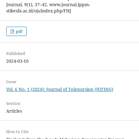
Journal, 9(1), 37–42. www.journal.lppm-
stikesfa.ac.id/ojs/index.php/FHJ
pdf
Published
2024-03-10
Issue
Vol. 6 No. 1 (2024): Journal of Telenursing (JOTING)
Section
Articles
How to Cite