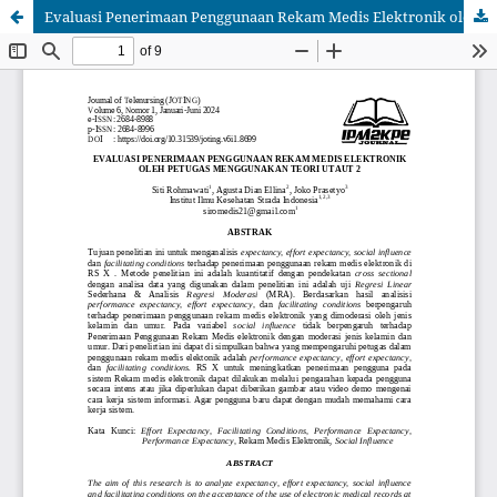
Evaluasi Penerimaan Penggunaan Rekam Medis Elektronik oleh Petugas Menggunakan Teori UTAUT 2