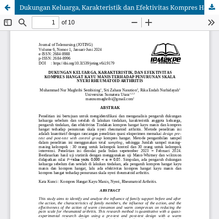
Dukungan Keluarga, Karakteristik dan Efektivitas Kompres Hangat Kayu Manis terhadap Penurunan Skala Nyeri Rheumatoid Arthritis