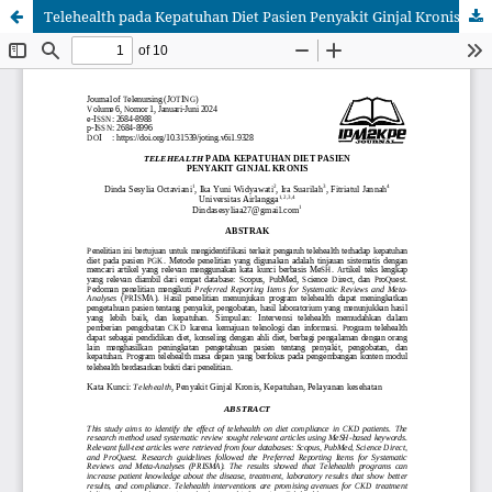
Telehealth pada Kepatuhan Diet Pasien Penyakit Ginjal Kronis