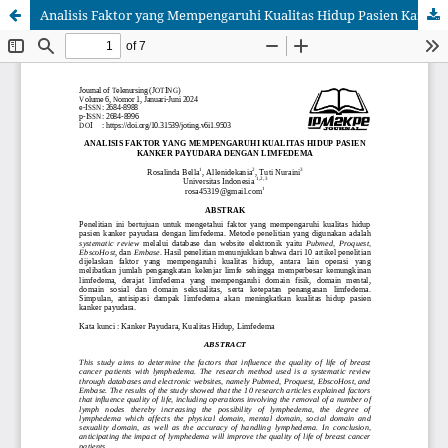
Analisis Faktor yang Mempengaruhi Kualitas Hidup Pasien Kanker Payudara dengan Limfedema