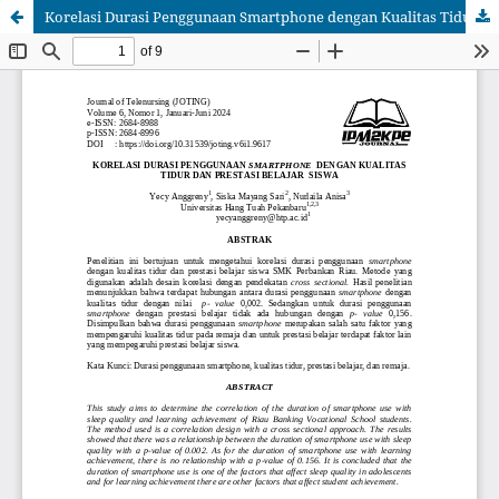
Korelasi Durasi Penggunaan Smartphone dengan Kualitas Tidur dan Prestasi Belajar Siswa