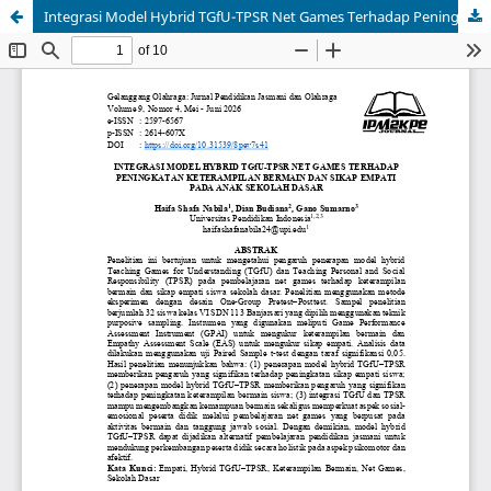
Integrasi Model Hybrid TGfU-TPSR Net Games Terhadap Peningkatan Keterampilan Bermain dan Sikap Empati pada Anak Sekolah Dasar