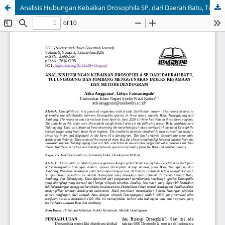
Analisis Hubungan Kebaikan Drosophila SP. dari Daerah Batu, Tulungagung dan Jombang Menggunakan Indeks Kesamaan dan Metode Dendogram